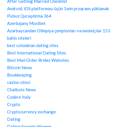
After Getting Married Checklist
Android, iOS platforması üçün 1win proqramı yükləmək
Pulsuz Quraşdırma 364
Azerbajany Mostbet
Azərbaycandan Olimpiya çempionları və medalçılar 153
bahis siteleri
best colombian dating sites
Best International Dating Sites
Best Mail Order Brides Websites
Bitcoin News
Bookkeeping
casino sitesi
Chatbots News
Codere Italy
Crypto
Cryptocurrency exchange
Dating
Dating Foreign Women