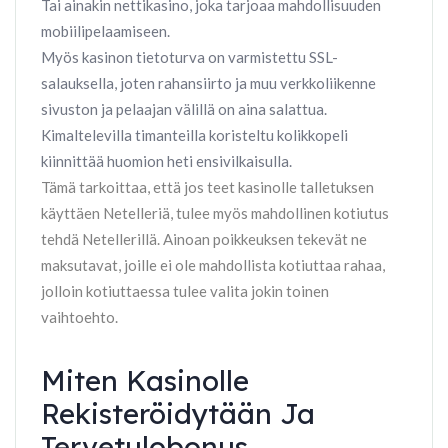
Tai ainakin nettikasino, joka tarjoaa mahdollisuuden
mobiilipelaamiseen.
Myös kasinon tietoturva on varmistettu SSL-
salauksella, joten rahansiirto ja muu verkkoliikenne
sivuston ja pelaajan välillä on aina salattua.
Kimaltelevilla timanteilla koristeltu kolikkopeli
kiinnittää huomion heti ensivilkaisulla.
Tämä tarkoittaa, että jos teet kasinolle talletuksen
käyttäen Netelleriä, tulee myös mahdollinen kotiutus
tehdä Netellerillä. Ainoan poikkeuksen tekevät ne
maksutavat, joille ei ole mahdollista kotiuttaa rahaa,
jolloin kotiuttaessa tulee valita jokin toinen
vaihtoehto.
Miten Kasinolle
Rekisteröidytään Ja
Tervetulobonus