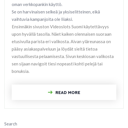
oman verkkopankin käyttö.
Se on harvinaisen selkeä ja yksiselitteinen, eikä
vaihtuvia kampanjoita ole liiaksi.
Ensinnäkin sivuston Videoslots Suomi käytettävyys
upon hyvällä tasolla. Näet kaiken olennaisen suoraan
etusivulla parista eri valikosta. Aivan yläreunassa on
pääsy asiakaspalveluun ja löydät sieltä tietoa
vastuullisesta pelaamisesta. Sivun keskiosan valikosta
sen sijaan navigoit tiesi nopeasti kohti pelejä tai
bonuksia.
READ MORE
Search