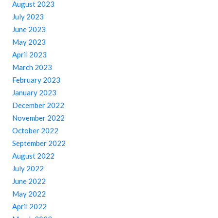
August 2023
July 2023
June 2023
May 2023
April 2023
March 2023
February 2023
January 2023
December 2022
November 2022
October 2022
September 2022
August 2022
July 2022
June 2022
May 2022
April 2022