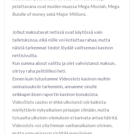
pelattavana ovat muiden muassa Mega Moolah, Mega
Bundle of money sekä Major Millions.
Jotkut maksutavat netissä ovat käytössä vain
talletuksissa, eikä niille voi kotiuttaa rahaa, mutta
näistä tarkemmat tiedot löydät valitsemasi kasinon
nettisivuilta.
Kun summa about valittu ja olet vahvistanut maksun,
siirtyy raha pelitilillesi heti.
Ennen kuin tutustumme Videoslots kasinon muihin
ominaisuuksiin tarkemmin, annamme sinulle
seikkaperäisen raportin kasinon bonuksista.
VideoSlots casino ei ehkä ulkoisesti ole kaikista
miellyttävin nykyaikaisen pelaajan silmään, mutta
toisaalta ulkoisen olemuksen ei kannata antaa häiritä.
Videoslots voi olla hieman vanhanaikaisen oloinen,
mutta sony ericsson sisältää massiivisen