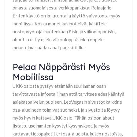
omasta suomalaisesta verkkopankista. Pelaajalle
Briten käyttö on kulutonta ja käyttö vaivatonta myös
mobiilissa. Koska monet kasinot eivät käsittele
nostopyyntöjä muutenkaan öisin ja viikonloppuisin,
about Trustly usein viikonloppuisinkin nopein
menetelmä saada rahat pankkitilille.
Pelaa Näppärästi Myös
Mobiilissa
UKK-osiosta pystyy etsimään suurimman osan
tarvittavasta infosta, ilman että tarvitsee edes kääntyä
asiakaspalvelun puoleen. LeoVegasin sivustot kaikkine
osa-alueineen toimivat suomeksi, ja sivustolta löytyy
myös hyvin kattava UKK-osio. Tähän osioon about
listattu useimmiten kysytyt kysymykset, ja myös
kattavat tietopaketit eri osa-alueista, kuten nostoista,