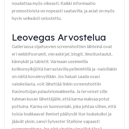
noudattaa myös oikeasti. Kaikki informaatio
promootioista on nopeasti saatavilla, ja asiat on myös
hyvin selkeästi selostettu.
Leovegas Arvostelua
Galleriassa sijaitsevien screenshottien lähteinä ovat
eri webbifoorumit, vieraskirjat, blogit, ilmoitustaulut,
kännykät ja tabletit. Varmaan useimmilla
kolikonsylkijöitä harrastavilla pelimiehillä ja -naisillakin
on näitä kovalevyillään. Jos haluat saada osasi
valokeilasta, voit lähettää linkin screenshottiin
Kasinoitsijan palautelomakkeella. Ja terveiset sille
tuhman kuvan lähettäjälle, että karma maksaa potut
pottuina. Karma on luonnonlaki, joka johtaa siihen, että
toisia loukkaavat ihmiset päätyvät itse loukatuiksi ja
jäävät yksin, sanoi Sylvester Stallone vapaasti
suomennettuna. Jos olet ainakin vieraillut tässä