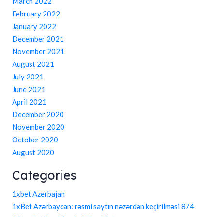
March 2022
February 2022
January 2022
December 2021
November 2021
August 2021
July 2021
June 2021
April 2021
December 2020
November 2020
October 2020
August 2020
Categories
1xbet Azerbajan
1xBet Azərbaycan: rəsmi saytın nəzərdən keçirilməsi 874