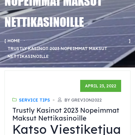
NOPEIMMAT MAKSUT
NETTIKASINOILLE
HOME
TRUSTLY KASINOT 2023 NOPEIMMAT MAKSUT
NETTIKASINOILLE
APRIL 23, 2022
SERVICE TIPS
BY GREVION2022
Trustly Kasinot 2023 Nopeimmat
Maksut Nettikasinoille
Katso Viestiketjua