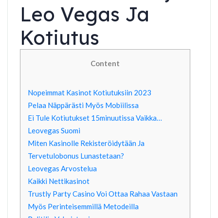
Leo Vegas Ja
Kotiutus
Content
Nopeimmat Kasinot Kotiutuksiin 2023
Pelaa Näppärästi Myös Mobiilissa
Ei Tule Kotiutukset 15minuutissa Vaikka…
Leovegas Suomi
Miten Kasinolle Rekisteröidytään Ja
Tervetulobonus Lunastetaan?
Leovegas Arvostelua
Kaikki Nettikasinot
Trustly Party Casino Voi Ottaa Rahaa Vastaan
Myös Perinteisemmillä Metodeilla