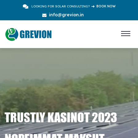
LOOKING FOR SOLAR CONSULTING?
BOOK NOW
info@grevion.in
TRUSTLY KASINOT 2023