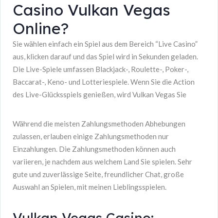
Casino Vulkan Vegas
Online?
Sie wählen einfach ein Spiel aus dem Bereich “Live Casino”
aus, klicken darauf und das Spiel wird in Sekunden geladen.
Die Live-Spiele umfassen Blackjack-, Roulette-, Poker-,
Baccarat-, Keno- und Lotteriespiele. Wenn Sie die Action
des Live-Glücksspiels genießen, wird Vulkan Vegas Sie
Während die meisten Zahlungsmethoden Abhebungen
zulassen, erlauben einige Zahlungsmethoden nur
Einzahlungen. Die Zahlungsmethoden können auch
variieren, je nachdem aus welchem Land Sie spielen. Sehr
gute und zuverlässige Seite, freundlicher Chat, große
Auswahl an Spielen, mit meinen Lieblingsspielen.
Vulkan Vegas Casino: