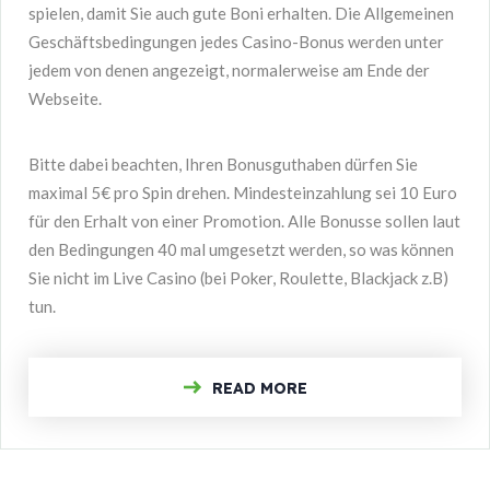
spielen, damit Sie auch gute Boni erhalten. Die Allgemeinen
Geschäftsbedingungen jedes Casino-Bonus werden unter
jedem von denen angezeigt, normalerweise am Ende der
Webseite.
Bitte dabei beachten, Ihren Bonusguthaben dürfen Sie
maximal 5€ pro Spin drehen. Mindesteinzahlung sei 10 Euro
für den Erhalt von einer Promotion. Alle Bonusse sollen laut
den Bedingungen 40 mal umgesetzt werden, so was können
Sie nicht im Live Casino (bei Poker, Roulette, Blackjack z.B)
tun.
READ MORE