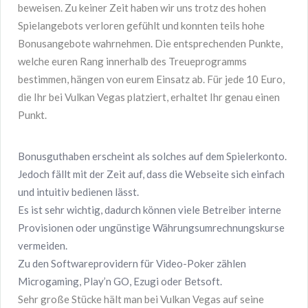
beweisen. Zu keiner Zeit haben wir uns trotz des hohen
Spielangebots verloren gefühlt und konnten teils hohe
Bonusangebote wahrnehmen. Die entsprechenden Punkte,
welche euren Rang innerhalb des Treueprogramms
bestimmen, hängen von eurem Einsatz ab. Für jede 10 Euro,
die Ihr bei Vulkan Vegas platziert, erhaltet Ihr genau einen
Punkt.
Bonusguthaben erscheint als solches auf dem Spielerkonto.
Jedoch fällt mit der Zeit auf, dass die Webseite sich einfach
und intuitiv bedienen lässt.
Es ist sehr wichtig, dadurch können viele Betreiber interne
Provisionen oder ungünstige Währungsumrechnungskurse
vermeiden.
Zu den Softwareprovidern für Video-Poker zählen
Microgaming, Play’n GO, Ezugi oder Betsoft.
Sehr große Stücke hält man bei Vulkan Vegas auf seine