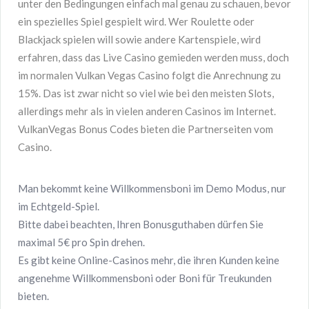
unter den Bedingungen einfach mal genau zu schauen, bevor
ein spezielles Spiel gespielt wird. Wer Roulette oder
Blackjack spielen will sowie andere Kartenspiele, wird
erfahren, dass das Live Casino gemieden werden muss, doch
im normalen Vulkan Vegas Casino folgt die Anrechnung zu
15%. Das ist zwar nicht so viel wie bei den meisten Slots,
allerdings mehr als in vielen anderen Casinos im Internet.
VulkanVegas Bonus Codes bieten die Partnerseiten vom
Casino.
Man bekommt keine Willkommensboni im Demo Modus, nur
im Echtgeld-Spiel.
Bitte dabei beachten, Ihren Bonusguthaben dürfen Sie
maximal 5€ pro Spin drehen.
Es gibt keine Online-Casinos mehr, die ihren Kunden keine
angenehme Willkommensboni oder Boni für Treukunden
bieten.