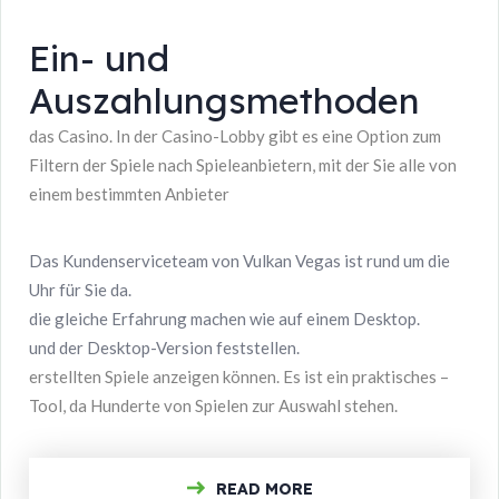
Ein- und
Auszahlungsmethoden
das Casino. In der Casino-Lobby gibt es eine Option zum
Filtern der Spiele nach Spieleanbietern, mit der Sie alle von
einem bestimmten Anbieter
Das Kundenserviceteam von Vulkan Vegas ist rund um die
Uhr für Sie da.
die gleiche Erfahrung machen wie auf einem Desktop.
und der Desktop-Version feststellen.
erstellten Spiele anzeigen können. Es ist ein praktisches –
Tool, da Hunderte von Spielen zur Auswahl stehen.
READ MORE