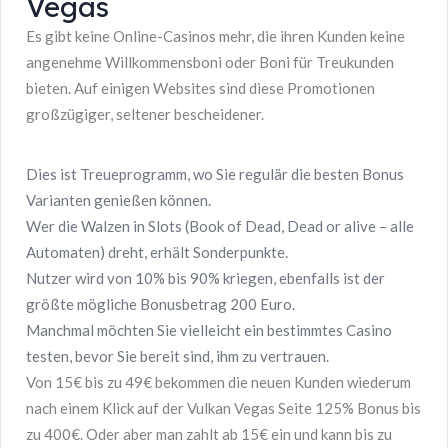
Vegas
Es gibt keine Online-Casinos mehr, die ihren Kunden keine
angenehme Willkommensboni oder Boni für Treukunden
bieten. Auf einigen Websites sind diese Promotionen
großzügiger, seltener bescheidener.
Dies ist Treueprogramm, wo Sie regulär die besten Bonus
Varianten genießen können.
Wer die Walzen in Slots (Book of Dead, Dead or alive – alle
Automaten) dreht, erhält Sonderpunkte.
Nutzer wird von 10% bis 90% kriegen, ebenfalls ist der
größte mögliche Bonusbetrag 200 Euro.
Manchmal möchten Sie vielleicht ein bestimmtes Casino
testen, bevor Sie bereit sind, ihm zu vertrauen.
Von 15€ bis zu 49€ bekommen die neuen Kunden wiederum
nach einem Klick auf der Vulkan Vegas Seite 125% Bonus bis
zu 400€. Oder aber man zahlt ab 15€ ein und kann bis zu