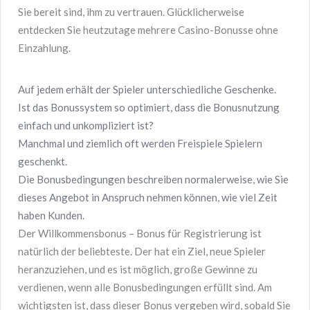
Sie bereit sind, ihm zu vertrauen. Glücklicherweise
entdecken Sie heutzutage mehrere Casino-Bonusse ohne
Einzahlung.
Auf jedem erhält der Spieler unterschiedliche Geschenke.
Ist das Bonussystem so optimiert, dass die Bonusnutzung
einfach und unkompliziert ist?
Manchmal und ziemlich oft werden Freispiele Spielern
geschenkt.
Die Bonusbedingungen beschreiben normalerweise, wie Sie
dieses Angebot in Anspruch nehmen können, wie viel Zeit
haben Kunden.
Der Willkommensbonus – Bonus für Registrierung ist
natürlich der beliebteste. Der hat ein Ziel, neue Spieler
heranzuziehen, und es ist möglich, große Gewinne zu
verdienen, wenn alle Bonusbedingungen erfüllt sind. Am
wichtigsten ist, dass dieser Bonus vergeben wird, sobald Sie