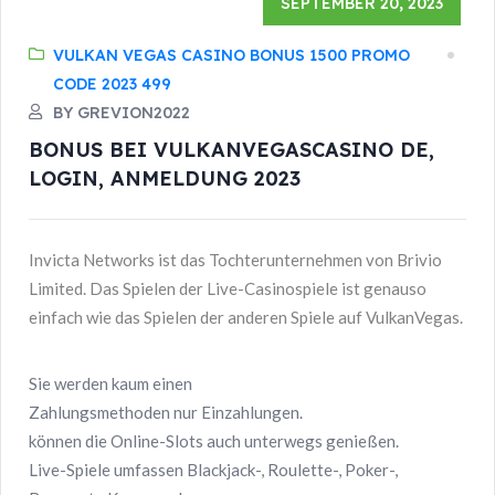
SEPTEMBER 20, 2023
VULKAN VEGAS CASINO BONUS 1500 PROMO
CODE 2023 499
BY GREVION2022
BONUS BEI VULKANVEGASCASINO DE,
LOGIN, ANMELDUNG 2023
Invicta Networks ist das Tochterunternehmen von Brivio
Limited. Das Spielen der Live-Casinospiele ist genauso
einfach wie das Spielen der anderen Spiele auf VulkanVegas.
Sie werden kaum einen
Zahlungsmethoden nur Einzahlungen.
können die Online-Slots auch unterwegs genießen.
Live-Spiele umfassen Blackjack-, Roulette-, Poker-,