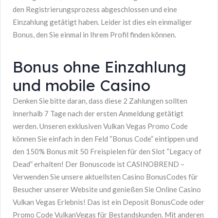
den Registrierungsprozess abgeschlossen und eine
Einzahlung getätigt haben. Leider ist dies ein einmaliger
Bonus, den Sie einmal in Ihrem Profil finden können.
Bonus ohne Einzahlung
und mobile Casino
Denken Sie bitte daran, dass diese 2 Zahlungen sollten
innerhalb 7 Tage nach der ersten Anmeldung getätigt
werden. Unseren exklusiven Vulkan Vegas Promo Code
können Sie einfach in den Feld “Bonus Code” eintippen und
den 150% Bonus mit 50 Freispielen für den Slot “Legacy of
Dead” erhalten! Der Bonuscode ist CASINOBREND –
Verwenden Sie unsere aktuellsten Casino BonusCodes für
Besucher unserer Website und genießen Sie Online Casino
Vulkan Vegas Erlebnis! Das ist ein Deposit BonusCode oder
Promo Code VulkanVegas für Bestandskunden. Mit anderen