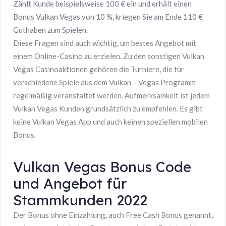
Zählt Kunde beispielsweise 100 € ein und erhält einen
Bonus Vulkan Vegas von 10 %, kriegen Sie am Ende 110 €
Guthaben zum Spielen.
Diese Fragen sind auch wichtig, um bestes Angebot mit
einem Online-Casino zu erzielen. Zu den sonstigen Vulkan
Vegas Casinoaktionen gehören die Turniere, die für
verschiedene Spiele aus dem Vulkan – Vegas Programm
regelmäßig veranstaltet werden. Aufmerksamkeit ist jedem
Vulkan Vegas Kunden grundsätzlich zu empfehlen. Es gibt
keine Vulkan Vegas App und auch keinen speziellen mobilen
Bonus.
Vulkan Vegas Bonus Code
und Angebot für
Stammkunden 2022
Der Bonus ohne Einzahlung, auch Free Cash Bonus genannt,