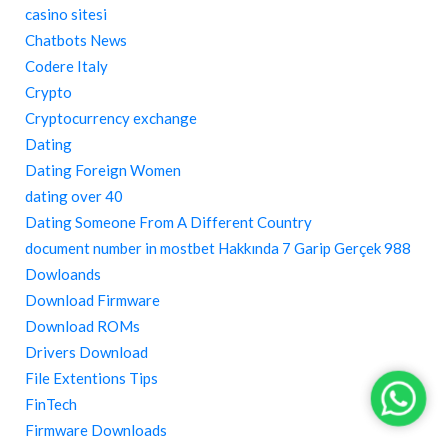
casino sitesi
Chatbots News
Codere Italy
Crypto
Cryptocurrency exchange
Dating
Dating Foreign Women
dating over 40
Dating Someone From A Different Country
document number in mostbet Hakkında 7 Garip Gerçek 988
Dowloands
Download Firmware
Download ROMs
Drivers Download
File Extentions Tips
FinTech
Firmware Downloads