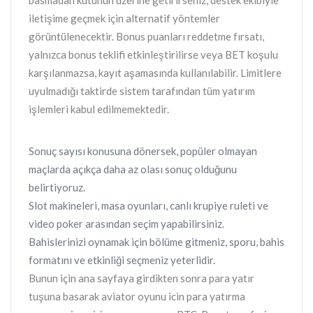
basmadan kutunun üzerine getirirseniz, destek ekibiyle
iletişime geçmek için alternatif yöntemler
görüntülenecektir. Bonus puanları reddetme fırsatı,
yalnızca bonus teklifi etkinleştirilirse veya BET koşulu
karşılanmazsa, kayıt aşamasında kullanılabilir. Limitlere
uyulmadığı taktirde sistem tarafından tüm yatırım
işlemleri kabul edilmemektedir.
Sonuç sayısı konusuna dönersek, popüler olmayan
maçlarda açıkça daha az olası sonuç olduğunu
belirtiyoruz.
Slot makineleri, masa oyunları, canlı krupiye ruleti ve
video poker arasından seçim yapabilirsiniz.
Bahislerinizi oynamak için bölüme gitmeniz, sporu, bahis
formatını ve etkinliği seçmeniz yeterlidir.
Bunun için ana sayfaya girdikten sonra para yatır
tuşuna basarak aviator oyunu icin para yatırma