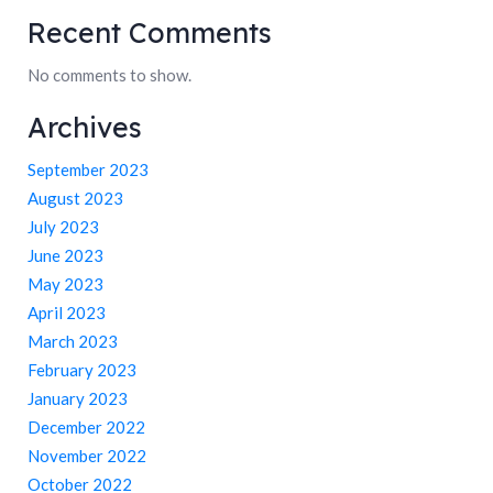
Recent Comments
No comments to show.
Archives
September 2023
August 2023
July 2023
June 2023
May 2023
April 2023
March 2023
February 2023
January 2023
December 2022
November 2022
October 2022