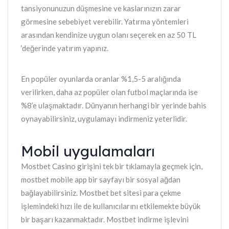
tansiyonunuzun düşmesine ve kaslarınızın zarar
görmesine sebebiyet verebilir. Yatırma yöntemleri
arasından kendinize uygun olanı seçerek en az 50 TL
‘değerinde yatırım yapınız.
En popüler oyunlarda oranlar %1,5-5 aralığında
verilirken, daha az popüler olan futbol maçlarında ise
%8’e ulaşmaktadır. Dünyanın herhangi bir yerinde bahis
oynayabilirsiniz, uygulamayı indirmeniz yeterlidir.
Mobil uygulamaları
Mostbet Casino girişini tek bir tıklamayla geçmek için,
mostbet mobile app bir sayfayı bir sosyal ağdan
bağlayabilirsiniz. Mostbet bet sitesi para çekme
işlemindeki hızı ile de kullanıcılarını etkilemekte büyük
bir başarı kazanmaktadır. Mostbet indirme işlevini