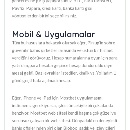
penceresine giriş yapıyorsunuz. BTC, Para tarnsferi,
Payfix, Papara, kredi kartı, banka kartı gibi
yöntemlerden birini seçe bilirsiniz.
Mobil & Uygulamalar
Tüm bu hususlara bakacak olursak eğer, Pin up’in sobre
güvenilir bahis şirketleri arasında ve üstün bir hizmet
verdiğini görüyoruz. Hesap numaralarına oyun için para
yatırdım, para hesaba geçince hesap donduruldu diye
mesaj geldi. Bazı evraklar istediler, kimlik vs. Yolladım 1
günü geçti hala açılmadı hesap.
Eğer, iPhone ve iPad için Mostbet uygulamasını
indirmeniz gerekiyorsa, işlem öncekiyle birçok alanda
benziyor. Mostbet web sitesi kendi başına çok güzel ve
sorunsuz çalışan bir web sitesi. Dünyadaki en deneyimli
bahis ofislerinden biri olan Bloboo, sadık ve izleyicileri