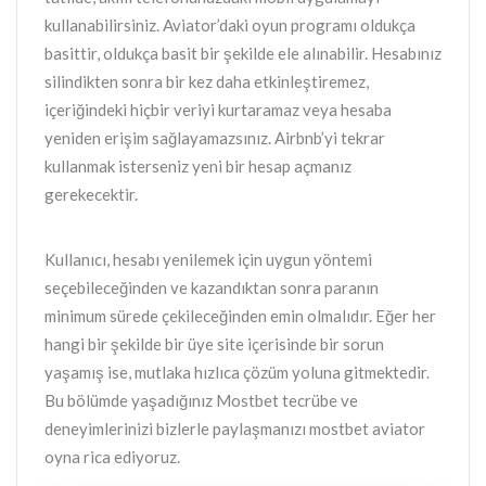
kullanabilirsiniz. Aviator’daki oyun programı oldukça
basittir, oldukça basit bir şekilde ele alınabilir. Hesabınız
silindikten sonra bir kez daha etkinleştiremez,
içeriğindeki hiçbir veriyi kurtaramaz veya hesaba
yeniden erişim sağlayamazsınız. Airbnb’yi tekrar
kullanmak isterseniz yeni bir hesap açmanız
gerekecektir.
Kullanıcı, hesabı yenilemek için uygun yöntemi
seçebileceğinden ve kazandıktan sonra paranın
minimum sürede çekileceğinden emin olmalıdır. Eğer her
hangi bir şekilde bir üye site içerisinde bir sorun
yaşamış ise, mutlaka hızlıca çözüm yoluna gitmektedir.
Bu bölümde yaşadığınız Mostbet tecrübe ve
deneyimlerinizi bizlerle paylaşmanızı mostbet aviator
oyna rica ediyoruz.