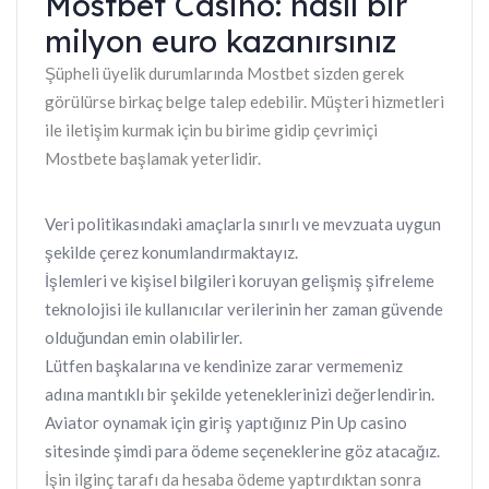
Mostbet Casino: nasıl bir
milyon euro kazanırsınız
Şüpheli üyelik durumlarında Mostbet sizden gerek
görülürse birkaç belge talep edebilir. Müşteri hizmetleri
ile iletişim kurmak için bu birime gidip çevrimiçi
Mostbete başlamak yeterlidir.
Veri politikasındaki amaçlarla sınırlı ve mevzuata uygun
şekilde çerez konumlandırmaktayız.
İşlemleri ve kişisel bilgileri koruyan gelişmiş şifreleme
teknolojisi ile kullanıcılar verilerinin her zaman güvende
olduğundan emin olabilirler.
Lütfen başkalarına ve kendinize zarar vermemeniz
adına mantıklı bir şekilde yeteneklerinizi değerlendirin.
Aviator oynamak için giriş yaptığınız Pin Up casino
sitesinde şimdi para ödeme seçeneklerine göz atacağız.
İşin ilginç tarafı da hesaba ödeme yaptırdıktan sonra