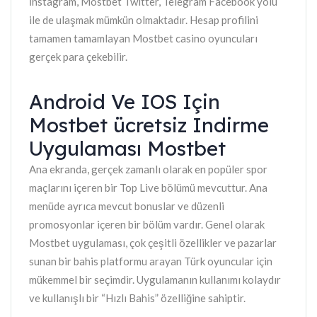
İnstagram, Mostbet Twitter, Telegram Facebook yolu
ile de ulaşmak mümkün olmaktadır. Hesap profilini
tamamen tamamlayan Mostbet casino oyuncuları
gerçek para çekebilir.
Android Ve IOS Için
Mostbet ücretsiz Indirme
Uygulaması Mostbet
Ana ekranda, gerçek zamanlı olarak en popüler spor
maçlarını içeren bir Top Live bölümü mevcuttur. Ana
menüde ayrıca mevcut bonuslar ve düzenli
promosyonlar içeren bir bölüm vardır. Genel olarak
Mostbet uygulaması, çok çeşitli özellikler ve pazarlar
sunan bir bahis platformu arayan Türk oyuncular için
mükemmel bir seçimdir. Uygulamanın kullanımı kolaydır
ve kullanışlı bir “Hızlı Bahis” özelliğine sahiptir.