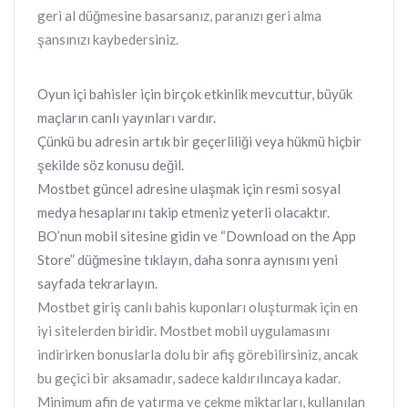
geri al düğmesine basarsanız, paranızı geri alma
şansınızı kaybedersiniz.
Oyun içi bahisler için birçok etkinlik mevcuttur, büyük
maçların canlı yayınları vardır.
Çünkü bu adresin artık bir geçerliliği veya hükmü hiçbir
şekilde söz konusu değil.
Mostbet güncel adresine ulaşmak için resmi sosyal
medya hesaplarını takip etmeniz yeterli olacaktır.
BO’nun mobil sitesine gidin ve “Download on the App
Store” düğmesine tıklayın, daha sonra aynısını yeni
sayfada tekrarlayın.
Mostbet giriş canlı bahis kuponları oluşturmak için en
iyi sitelerden biridir. Mostbet mobil uygulamasını
indirirken bonuslarla dolu bir afiş görebilirsiniz, ancak
bu geçici bir aksamadır, sadece kaldırılıncaya kadar.
Minimum afin de yatırma ve çekme miktarları, kullanılan