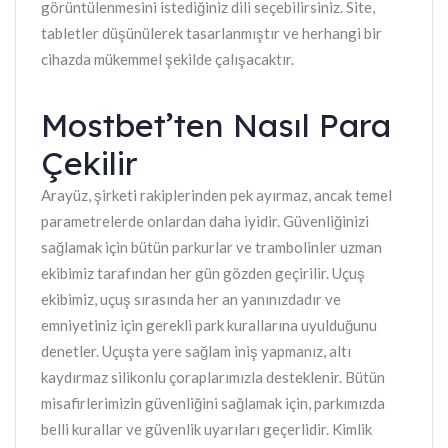
görüntülenmesini istediğiniz dili seçebilirsiniz. Site,
tabletler düşünülerek tasarlanmıştır ve herhangi bir
cihazda mükemmel şekilde çalışacaktır.
Mostbet’ten Nasıl Para
Çekilir
Arayüz, şirketi rakiplerinden pek ayırmaz, ancak temel
parametrelerde onlardan daha iyidir. Güvenliğinizi
sağlamak için bütün parkurlar ve trambolinler uzman
ekibimiz tarafından her gün gözden geçirilir. Uçuş
ekibimiz, uçuş sırasında her an yanınızdadır ve
emniyetiniz için gerekli park kurallarına uyulduğunu
denetler. Uçuşta yere sağlam iniş yapmanız, altı
kaydırmaz silikonlu çoraplarımızla desteklenir. Bütün
misafirlerimizin güvenliğini sağlamak için, parkımızda
belli kurallar ve güvenlik uyarıları geçerlidir. Kimlik