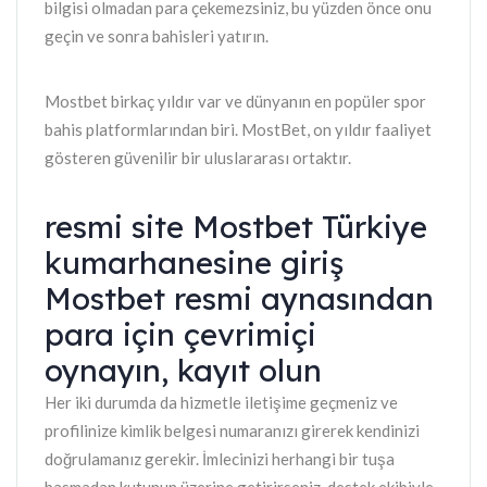
bilgisi olmadan para çekemezsiniz, bu yüzden önce onu
geçin ve sonra bahisleri yatırın.
Mostbet birkaç yıldır var ve dünyanın en popüler spor
bahis platformlarından biri. MostBet, on yıldır faaliyet
gösteren güvenilir bir uluslararası ortaktır.
resmi site Mostbet Türkiye
kumarhanesine giriş
Mostbet resmi aynasından
para için çevrimiçi
oynayın, kayıt olun
Her iki durumda da hizmetle iletişime geçmeniz ve
profilinize kimlik belgesi numaranızı girerek kendinizi
doğrulamanız gerekir. İmlecinizi herhangi bir tuşa