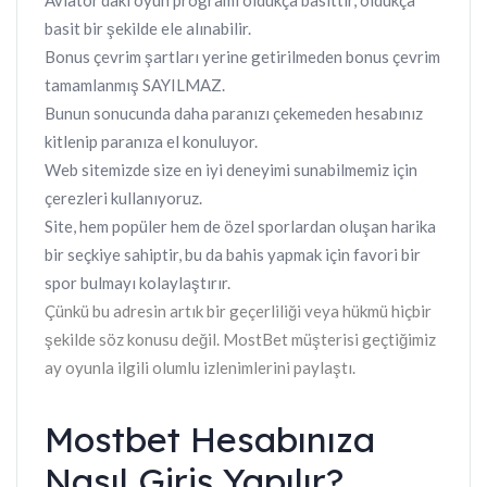
Aviator’daki oyun programı oldukça basittir, oldukça
basit bir şekilde ele alınabilir.
Bonus çevrim şartları yerine getirilmeden bonus çevrim
tamamlanmış SAYILMAZ.
Bunun sonucunda daha paranızı çekemeden hesabınız
kitlenip paranıza el konuluyor.
Web sitemizde size en iyi deneyimi sunabilmemiz için
çerezleri kullanıyoruz.
Site, hem popüler hem de özel sporlardan oluşan harika
bir seçkiye sahiptir, bu da bahis yapmak için favori bir
spor bulmayı kolaylaştırır.
Çünkü bu adresin artık bir geçerliliği veya hükmü hiçbir
şekilde söz konusu değil. MostBet müşterisi geçtiğimiz
ay oyunla ilgili olumlu izlenimlerini paylaştı.
Mostbet Hesabınıza
Nasıl Giriş Yapılır?