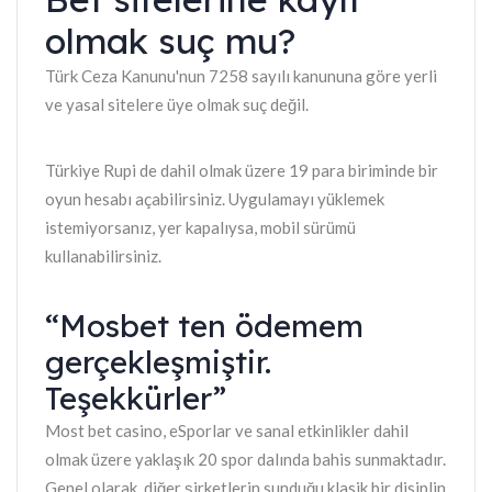
olmak suç mu?
Türk Ceza Kanunu'nun 7258 sayılı kanununa göre yerli
ve yasal sitelere üye olmak suç değil.
Türkiye Rupi de dahil olmak üzere 19 para biriminde bir
oyun hesabı açabilirsiniz. Uygulamayı yüklemek
istemiyorsanız, yer kapalıysa, mobil sürümü
kullanabilirsiniz.
“Mosbet ten ödemem
gerçekleşmiştir.
Teşekkürler”
Most bet casino, eSporlar ve sanal etkinlikler dahil
olmak üzere yaklaşık 20 spor dalında bahis sunmaktadır.
Genel olarak, diğer şirketlerin sunduğu klasik bir disiplin