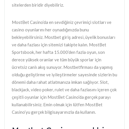
sitelerden biridir diyebiliriz.
MostBet Casino’da en sevdiğiniz çevrimiçi slotları ve
casino oyunlarını her oynadığınızda bunu
bekleyebilirsiniz. Mostbet giriş adresi, üyelik bonusları
ve daha fazlası için sitemizi takipte kalın. MostBet
Sportsbook, her hafta 15.000’den fazla oyun, son
derece yüksek oranlar ve tüm büyük sporlar için
ücretsiz canlı akış sunuyor. Mostbetfirması da yapmış
olduğu geliştirme ve iyileştirmeler sayesinde sizlerin bu
dönemi daha rahat atlatmanıza imkan sağlıyor. Slot,
blackjack, video poker, rulet ve daha fazlasını içeren çok
çeşitli oyunlar için MostBet Casino’da gerçek parayı
kullanabilirsiniz. Emin olmak için lütfen MostBet
Casino’yu gerçek bilgisayarınızla da kullanın.