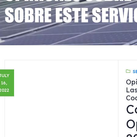
SOBRE ESTE SERVI
S
JULY
Opi
16,
Las
2022
Cod
C
O