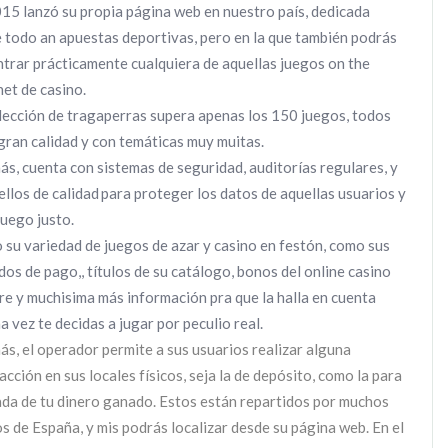
15 lanzó su propia página web en nuestro país, dedicada
 todo an apuestas deportivas, pero en la que también podrás
trar prácticamente cualquiera de aquellas juegos on the
net de casino.
lección de tragaperras supera apenas los 150 juegos, todos
gran calidad y con temáticas muy muitas.
s, cuenta con sistemas de seguridad, auditorías regulares, y
ellos de calidad para proteger los datos de aquellas usuarios y
juego justo.
 su variedad de juegos de azar y casino en festón, como sus
os de pago,, títulos de su catálogo, bonos del online casino
e y muchisima más información pra que la halla en cuenta
a vez te decidas a jugar por peculio real.
s, el operador permite a sus usuarios realizar alguna
acción en sus locales físicos, seja la de depósito, como la para
ada de tu dinero ganado. Estos están repartidos por muchos
s de España, y mis podrás localizar desde su página web. En el