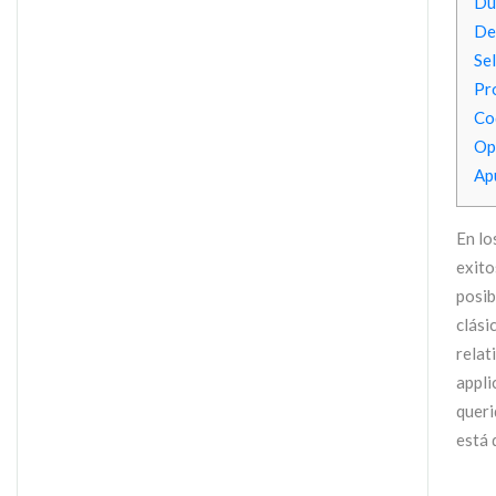
Du
De
Se
Pr
Co
Op
Ap
En lo
exito
posib
clási
relat
appli
queri
está 