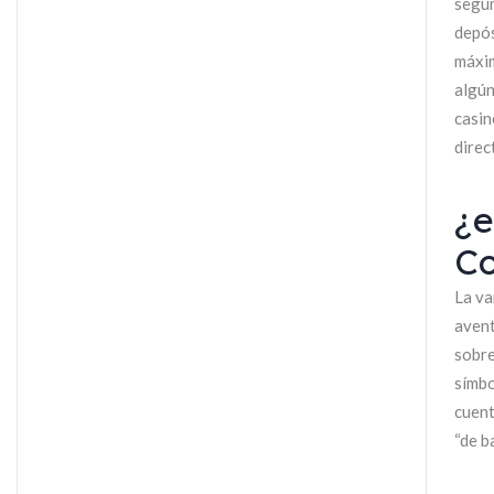
según
depós
máxim
algún
casin
direc
¿e
C
La va
avent
sobre
símbo
cuent
“de b