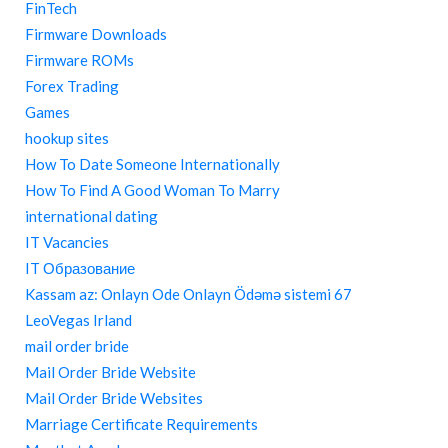
FinTech
Firmware Downloads
Firmware ROMs
Forex Trading
Games
hookup sites
How To Date Someone Internationally
How To Find A Good Woman To Marry
international dating
IT Vacancies
IT Образование
Kassam az: Onlayn Ode Onlayn Ödəmə sistemi 67
LeoVegas Irland
mail order bride
Mail Order Bride Website
Mail Order Bride Websites
Marriage Certificate Requirements