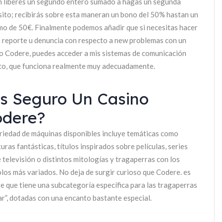
 liberes un segundo entero sumado a hagas un segunda
ito; recibirás sobre esta maneran un bono del 50% hastan un
o de 50€. Finalmente podemos añadir que si necesitas hacer
 reporte u denuncia con respecto a new problemas con un
o Codere, puedes acceder a mis sistemas de comunicación
to, que funciona realmente muy adecuadamente.
s Seguro Un Casino
odere?
riedad de máquinas disponibles incluye temáticas como
uras fantásticas, títulos inspirados sobre películas, series
 televisión o distintos mitologías y tragaperras con los
los más variados. No deja de surgir curioso que Codere. es
e que tiene una subcategoría específica para las tragaperras
ar”, dotadas con una encanto bastante especial.