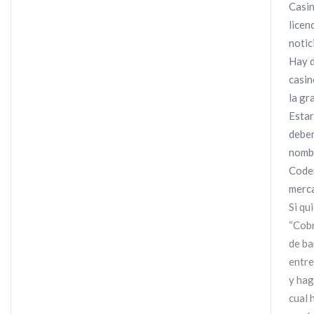
Casin
licen
notic
Hay d
casin
la gr
Estar
debem
nombr
Coder
merca
Si qu
“Cobr
de ba
entre
y hag
cual 