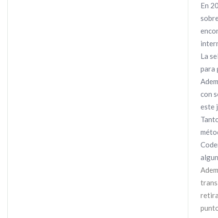
En 20
sobre
encon
inter
La se
para 
Ademá
con s
este 
Tanto
métod
Coder
algun
Ademá
trans
retir
punto