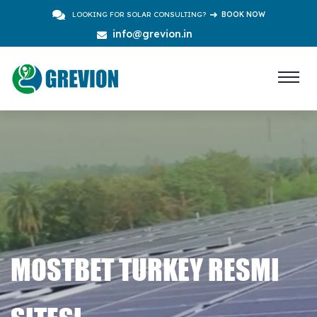
LOOKING FOR SOLAR CONSULTING?
BOOK NOW
info@grevion.in
MOSTBET TURKEY RESMI