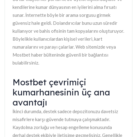
kendilerine kumar dünyasının en iyilerini alma fırsatı
sunar. İnternette böyle bir arama sorgusu girmek
güvensiz hale geldi. Dolandırıcılar bunu uzun süredir
kullanıyor ve bahis ofisinin tam kopyalarını oluşturuyor.
Böylelikle kullanıcılardan kişisel verileri, kart
numaralarını ve parayı çalarlar. Web sitemizde veya
Mostbet haber bülteninde güvenli bir bağlantısı
bulabilirsiniz.
Mostbet çevrimiçi
kumarhanesinin üç ana
avantajı
İkinci durumda, destek sadece depozitonuzu davetsiz
misafirlere karşı güvende tutmaya çalışmaktadır.
Kaydolma zorluğu ve hesap engelleme konusunda
derhal destek ekibiyle iletişime geçmelisiniz. Genellikle