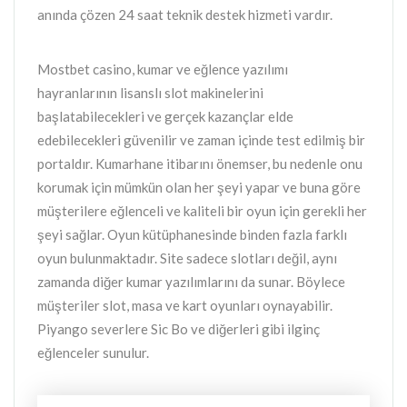
anında çözen 24 saat teknik destek hizmeti vardır.
Mostbet casino, kumar ve eğlence yazılımı
hayranlarının lisanslı slot makinelerini
başlatabilecekleri ve gerçek kazançlar elde
edebilecekleri güvenilir ve zaman içinde test edilmiş bir
portaldır. Kumarhane itibarını önemser, bu nedenle onu
korumak için mümkün olan her şeyi yapar ve buna göre
müşterilere eğlenceli ve kaliteli bir oyun için gerekli her
şeyi sağlar. Oyun kütüphanesinde binden fazla farklı
oyun bulunmaktadır. Site sadece slotları değil, aynı
zamanda diğer kumar yazılımlarını da sunar. Böylece
müşteriler slot, masa ve kart oyunları oynayabilir.
Piyango severlere Sic Bo ve diğerleri gibi ilginç
eğlenceler sunulur.