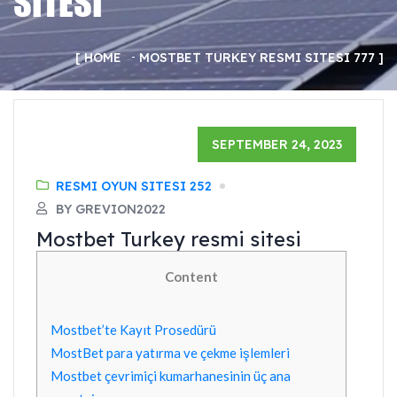
SITESI
HOME
MOSTBET TURKEY RESMI SITESI 777
SEPTEMBER 24, 2023
RESMI OYUN SITESI 252
BY GREVION2022
Mostbet Turkey resmi sitesi
Content
Mostbet’te Kayıt Prosedürü
MostBet para yatırma ve çekme işlemleri
Mostbet çevrimiçi kumarhanesinin üç ana