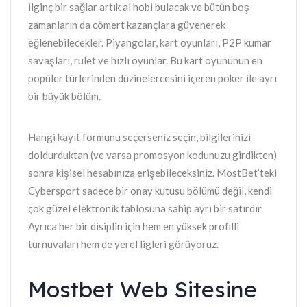
ilginç bir sağlar artık al hobi bulacak ve bütün boş
zamanların da cömert kazançlara güvenerek
eğlenebilecekler. Piyangolar, kart oyunları, P2P kumar
savaşları, rulet ve hızlı oyunlar. Bu kart oyununun en
popüler türlerinden düzinelercesini içeren poker ile ayrı
bir büyük bölüm.
Hangi kayıt formunu seçerseniz seçin, bilgilerinizi
doldurduktan (ve varsa promosyon kodunuzu girdikten)
sonra kişisel hesabınıza erişebileceksiniz. MostBet’teki
Cybersport sadece bir onay kutusu bölümü değil, kendi
çok güzel elektronik tablosuna sahip ayrı bir satırdır.
Ayrıca her bir disiplin için hem en yüksek profilli
turnuvaları hem de yerel ligleri görüyoruz.
Mostbet Web Sitesine