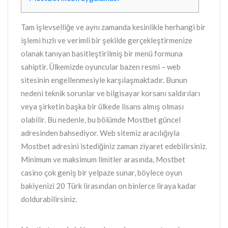
Tam işlevselliğe ve aynı zamanda kesinlikle herhangi bir
işlemi hızlı ve verimli bir şekilde gerçekleştirmenize
olanak tanıyan basitleştirilmiş bir menü formuna
sahiptir. Ülkemizde oyuncular bazen resmi – web
sitesinin engellenmesiyle karşılaşmaktadır. Bunun
nedeni teknik sorunlar ve bilgisayar korsanı saldırıları
veya şirketin başka bir ülkede lisans almış olması
olabilir. Bu nedenle, bu bölümde Mostbet güncel
adresinden bahsediyor. Web sitemiz aracılığıyla
Mostbet adresini istediğiniz zaman ziyaret edebilirsiniz.
Minimum ve maksimum limitler arasında, Mostbet
casino çok geniş bir yelpaze sunar, böylece oyun
bakiyenizi 20 Türk lirasından on binlerce liraya kadar
doldurabilirsiniz.