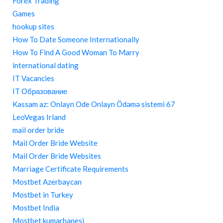
Forex Trading
Games
hookup sites
How To Date Someone Internationally
How To Find A Good Woman To Marry
international dating
IT Vacancies
IT Образование
Kassam az: Onlayn Ode Onlayn Ödəmə sistemi 67
LeoVegas Irland
mail order bride
Mail Order Bride Website
Mail Order Bride Websites
Marriage Certificate Requirements
Mostbet Azerbaycan
Mostbet in Turkey
Mostbet India
Mostbet kumarhanesi