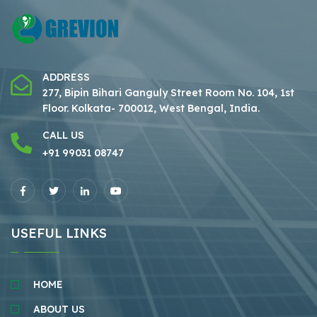
ADDRESS
277, Bipin Bihari Ganguly Street Room No. 104, 1st
Floor.
Kolkata- 700012, West Bengal, India.
CALL US
+91 99031 08747
USEFUL LINKS
HOME
ABOUT US