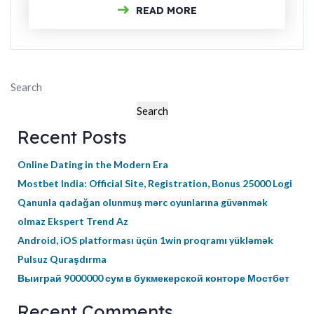
READ MORE
Search
Search
Recent Posts
Online Dating in the Modern Era
Mostbet India: Official Site, Registration, Bonus 25000 Logi
Qanunla qadağan olunmuş mərc oyunlarına güvənmək
olmaz Ekspert Trend Az
Android, iOS platforması üçün 1win proqramı yükləmək
Pulsuz Quraşdırma
Выиграй 9000000 сум в букмекерской конторе Мостбет
Recent Comments