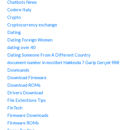
Chatbots News
Codere Italy
Crypto
Cryptocurrency exchange
Dating
Dating Foreign Women
dating over 40
Dating Someone From A Different Country
document number in mostbet Hakkında 7 Garip Gerçek 988
Dowloands
Download Firmware
Download ROMs
Drivers Download
File Extentions Tips
FinTech
Firmware Downloads
Firmware ROMs