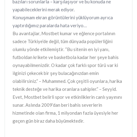
bazıları sorunlarla – karşılaşıyor ve bu konuda ne
yapabileceklerini merak ediyor.
Konuşmam ekran görüntülerini yüklüyorum ayrıca
yaptırdığımız paralarda hata veriyo…
Bu avantajlar, Mostbet kumar ve eğlence portalının
sadece Türkiye’de değil, tüm dünyada popülerliğini
olumlu yönde etkilemiştir. “Bu sitenin en iyi yanı,
futboldan krikete ve basketbola kadar her şeye bahis
oynayabilmenizdir. O kadar çok farklı spor türü var ki
ilginizi çekecek bir şey bulacağınızdan emin
olabilirsiniz.” – Muhammed. Çok çeşitli oyunlara, harika
teknik desteğe ve harika oranlara sahipler.” – Seyyid.
Evet, Mostbet belirli spor ve etkinliklerin canlı yayınını
sunar. Aslında 2009’dan beri bahis severlerin
hizmetinde olan firma, 1 milyondan fazla üyesiyle her
geçen gün biraz daha büyümektedir.