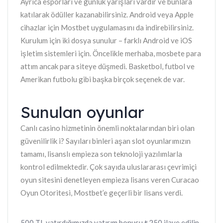
Ayrıca esporları ve günlük yarışları vardır ve bunlara
katılarak ödüller kazanabilirsiniz. Android veya Apple
cihazlar için Mostbet uygulamasını da indirebilirsiniz.
Kurulum için iki dosya sunulur – farklı Android ve iOS
işletim sistemleri için. Öncelikle merhaba, mosbete para
attım ancak para siteye düşmedi. Basketbol, futbol ve
Amerikan futbolu gibi başka birçok seçenek de var.
Sunulan oyunlar
Canlı casino hizmetinin önemli noktalarından biri olan
güvenilirlik i? Sayıları binleri aşan slot oyunlarımızın
tamamı, lisanslı empieza son teknoloji yazılımlarla
kontrol edilmektedir. Çok sayıda uluslararası çevrimiçi
oyun sitesini denetleyen empieza lisans veren Curacao
Oyun Otoritesi, Mostbet’e geçerli bir lisans verdi.
500 TL yatırdığımızda yatırım bonusu ₺250 ilave edilip