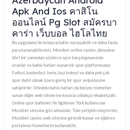
Azerbaycan Android
Apk And Ios คาสิโน
ออนไลน์ Pg Slot สมัครบา
คาร่า เว็บบอล ไฮโลไทย
Bu uygulama ile kolayca bahis oynayabilir ve daha fazla
para kazanabilirsiniz. Mostbet online casino, dünyanın
dört bir yanından yüzlerce spor karşılaşmasında
oranlar ve bahis hatları sunan bir spor platformudur.
Futbol, basketbol, tenis, buz hokeyi ve daha pek çok
spor dahil olmak üzere geniş bir spor yelpazesine
sahiptirler. Sitedeki bahis hatları da benzer hizmetler
sunan diğer web sitelerine kıyasla oldukça rekabetçidir.
Online spor bahisleri ile ilgilenen Türk kullanıcılar
Mostbet sitesine göz atmalıdır. Tüm yetişkin müşteriler,
Mostbet casino web sitesine girerek kumar ve eğlence
portalının hizmetlerini kullanabilir.