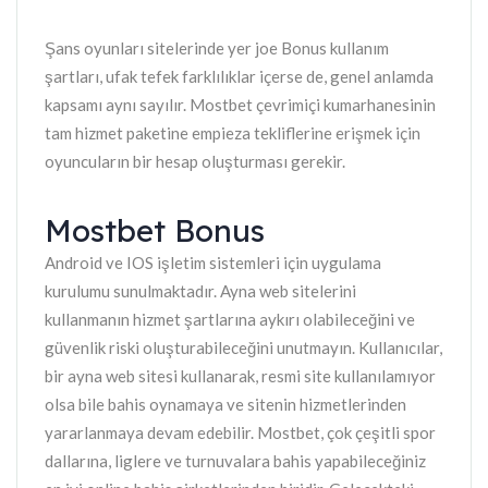
Şans oyunları sitelerinde yer joe Bonus kullanım
şartları, ufak tefek farklılıklar içerse de, genel anlamda
kapsamı aynı sayılır. Mostbet çevrimiçi kumarhanesinin
tam hizmet paketine empieza tekliflerine erişmek için
oyuncuların bir hesap oluşturması gerekir.
Mostbet Bonus
Android ve IOS işletim sistemleri için uygulama
kurulumu sunulmaktadır. Ayna web sitelerini
kullanmanın hizmet şartlarına aykırı olabileceğini ve
güvenlik riski oluşturabileceğini unutmayın. Kullanıcılar,
bir ayna web sitesi kullanarak, resmi site kullanılamıyor
olsa bile bahis oynamaya ve sitenin hizmetlerinden
yararlanmaya devam edebilir. Mostbet, çok çeşitli spor
dallarına, liglere ve turnuvalara bahis yapabileceğiniz