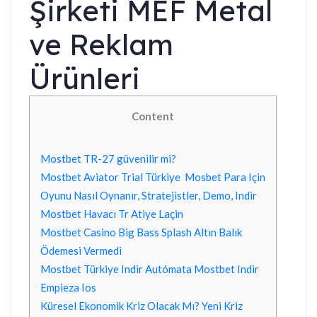
Şirketi MEF Metal
ve Reklam
Ürünleri
Content
Mostbet TR-27 güvenilir mi?
Mostbet Aviator Trial Türkiye ️ Mosbet Para Için
Oyunu Nasıl Oynanır, Stratejistler, Demo, Indir
Mostbet Havacı Tr Atiye Laçin
Mostbet Casino Big Bass Splash Altın Balık
Ödemesi Vermedi
Mostbet Türkiye Indir Autómata Mostbet Indir
Empieza Ios
Küresel Ekonomik Kriz Olacak Mı? Yeni Kriz