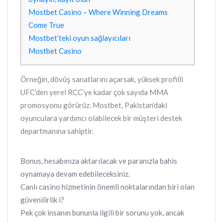
Mostbet Casino – Where Winning Dreams
Come True
Mostbet’teki oyun sağlayıcıları
Mostbet Casino
Örneğin, dövüş sanatlarını açarsak, yüksek profilli
UFC’den yerel RCC’ye kadar çok sayıda MMA
promosyonu görürüz. Mostbet, Pakistan’daki
oyunculara yardımcı olabilecek bir müşteri destek
departmanına sahiptir.
Bonus, hesabınıza aktarılacak ve paranızla bahis
oynamaya devam edebileceksiniz.
Canlı casino hizmetinin önemli noktalarından biri olan
güvenilirlik i?
Pek çok insanın bununla ilgili bir sorunu yok, ancak