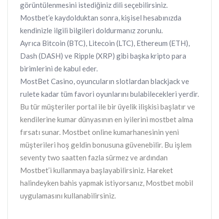
görüntülenmesini istediğiniz dili seçebilirsiniz.
Mostbet’e kaydolduktan sonra, kişisel hesabınızda
kendinizle ilgili bilgileri doldurmanız zorunlu.
Ayrıca Bitcoin (BTC), Litecoin (LTC), Ethereum (ETH),
Dash (DASH) ve Ripple (XRP) gibi başka kripto para
birimlerini de kabul eder.
MostBet Casino, oyuncuların slotlardan blackjack ve
rulete kadar tüm favori oyunlarını bulabilecekleri yerdir.
Bu tür müşteriler portal ile bir üyelik ilişkisi başlatır ve
kendilerine kumar dünyasının en iyilerini mostbet alma
fırsatı sunar. Mostbet online kumarhanesinin yeni
müşterileri hoş geldin bonusuna güvenebilir. Bu işlem
seventy two saatten fazla sürmez ve ardından
Mostbet’i kullanmaya başlayabilirsiniz. Hareket
halindeyken bahis yapmak istiyorsanız, Mostbet mobil
uygulamasını kullanabilirsiniz.