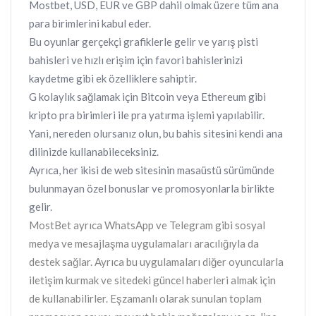
Mostbet, USD, EUR ve GBP dahil olmak üzere tüm ana
para birimlerini kabul eder.
Bu oyunlar gerçekçi grafiklerle gelir ve yarış pisti
bahisleri ve hızlı erişim için favori bahislerinizi
kaydetme gibi ek özelliklere sahiptir.
G kolaylık sağlamak için Bitcoin veya Ethereum gibi
kripto pra birimleri ile pra yatırma işlemi yapılabilir.
Yani, nereden olursanız olun, bu bahis sitesini kendi ana
dilinizde kullanabileceksiniz.
Ayrıca, her ikisi de web sitesinin masaüstü sürümünde
bulunmayan özel bonuslar ve promosyonlarla birlikte
gelir.
MostBet ayrıca WhatsApp ve Telegram gibi sosyal
medya ve mesajlaşma uygulamaları aracılığıyla da
destek sağlar. Ayrıca bu uygulamaları diğer oyuncularla
iletişim kurmak ve sitedeki güncel haberleri almak için
de kullanabilirler. Eşzamanlı olarak sunulan toplam