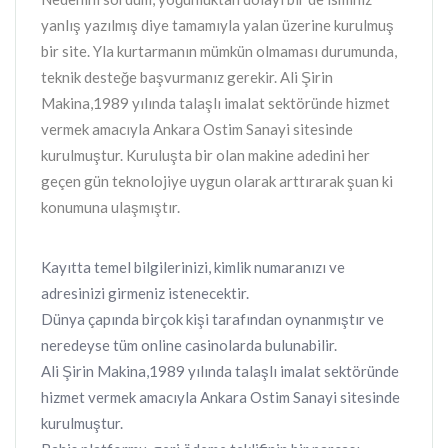
yanlış yazılmış diye tamamıyla yalan üzerine kurulmuş
bir site. Yla kurtarmanın mümkün olmaması durumunda,
teknik desteğe başvurmanız gerekir. Ali Şirin
Makina,1989 yılında talaşlı imalat sektöründe hizmet
vermek amacıyla Ankara Ostim Sanayi sitesinde
kurulmuştur. Kuruluşta bir olan makine adedini her
geçen gün teknolojiye uygun olarak arttırarak şuan ki
konumuna ulaşmıştır.
Kayıtta temel bilgilerinizi, kimlik numaranızı ve
adresinizi girmeniz istenecektir.
Dünya çapında birçok kişi tarafından oynanmıştır ve
neredeyse tüm online casinolarda bulunabilir.
Ali Şirin Makina,1989 yılında talaşlı imalat sektöründe
hizmet vermek amacıyla Ankara Ostim Sanayi sitesinde
kurulmuştur.