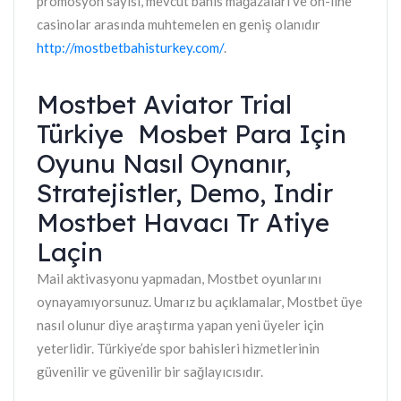
promosyon sayısı, mevcut bahis mağazaları ve on-line
casinolar arasında muhtemelen en geniş olanıdır
http://mostbetbahisturkey.com/
.
Mostbet Aviator Trial
Türkiye ️ Mosbet Para Için
Oyunu Nasıl Oynanır,
Stratejistler, Demo, Indir
Mostbet Havacı Tr Atiye
Laçin
Mail aktivasyonu yapmadan, Mostbet oyunlarını
oynayamıyorsunuz. Umarız bu açıklamalar, Mostbet üye
nasıl olunur diye araştırma yapan yeni üyeler için
yeterlidir. Türkiye’de spor bahisleri hizmetlerinin
güvenilir ve güvenilir bir sağlayıcısıdır.