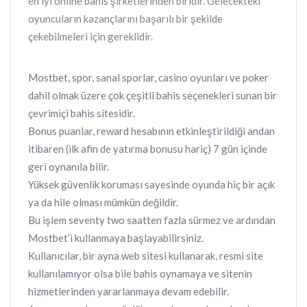
en iyi online bahis şirketlerinden biridir. Gelecekteki
oyuncuların kazançlarını başarılı bir şekilde
çekebilmeleri için gereklidir.
Mostbet, spor, sanal sporlar, casino oyunları ve poker
dahil olmak üzere çok çeşitli bahis seçenekleri sunan bir
çevrimiçi bahis sitesidir.
Bonus puanlar, reward hesabının etkinleştirildiği andan
itibaren (ilk afin de yatırma bonusu hariç) 7 gün içinde
geri oynanıla bilir.
Yüksek güvenlik koruması sayesinde oyunda hiç bir açık
ya da hile olması mümkün değildir.
Bu işlem seventy two saatten fazla sürmez ve ardından
Mostbet’i kullanmaya başlayabilirsiniz.
Kullanıcılar, bir ayna web sitesi kullanarak, resmi site
kullanılamıyor olsa bile bahis oynamaya ve sitenin
hizmetlerinden yararlanmaya devam edebilir.