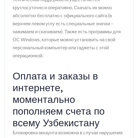
круглосуточно и оперативно. Скачать их можно
абсолютно бесплатно с официального сайта (в
верхнем левом углу есть специальные значки –
нажимаем и скачиваем). Также есть программы для
ОС Windows, которые можно установить на свой
персональный компьютер или гаджеты с этой
операционкой.
Оплата и заказы в
интернете,
моментально
пополняем счета по
всему Узбекистану
Блокировка аккаунта возможна в случае нарушения