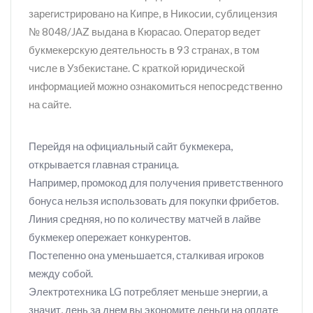
зарегистрировано на Кипре, в Никосии, сублицензия
№ 8048/JAZ выдана в Кюрасао. Оператор ведет
букмекерскую деятельность в 93 странах, в том
числе в Узбекистане. С краткой юридической
информацией можно ознакомиться непосредственно
на сайте.
Перейдя на официальный сайт букмекера,
открывается главная страница.
Например, промокод для получения приветственного
бонуса нельзя использовать для покупки фрибетов.
Линия средняя, но по количеству матчей в лайве
букмекер опережает конкурентов.
Постепенно она уменьшается, сталкивая игроков
между собой.
Электротехника LG потребляет меньше энергии, а
значит, день за днем вы экономите деньги на оплате