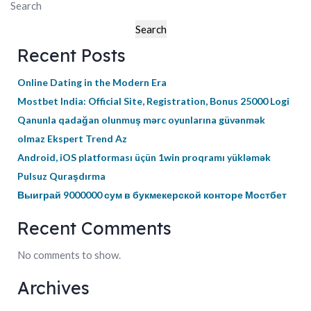
Search
Search
Recent Posts
Online Dating in the Modern Era
Mostbet India: Official Site, Registration, Bonus 25000 Logi
Qanunla qadağan olunmuş mərc oyunlarına güvənmək
olmaz Ekspert Trend Az
Android, iOS platforması üçün 1win proqramı yükləmək
Pulsuz Quraşdırma
Выиграй 9000000 сум в букмекерской конторе Мостбет
Recent Comments
No comments to show.
Archives