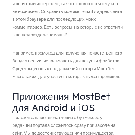
и понятный интерфейс, так что сложностей ни у кого
не возникнет. Сохранить моё имя, email и адрес сайта
в этом браузере для последующих моих
комментариев. Есть вопросы, на которые не ответили
в нашем разделе помощь?
Например, промокод для получения приветственного
бонуса нельзя использовать для покупки фрибетов.
Среди акционных предложений конторы Мостбет
много таких, для участия в которых нужен промокод.
Приложения MostBet
для Android и iOS
Положительное впечатление о букмекере у
редакции портала сложилось сразу при заходе на
сайт. Мы по достоинству оценили преимущества