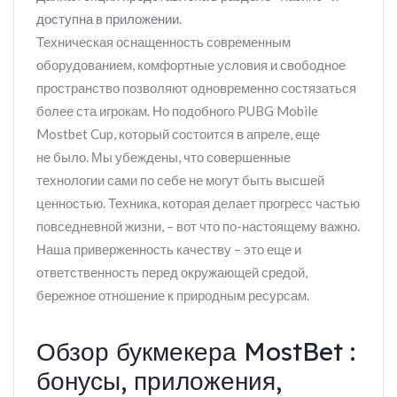
доступна в приложении.
Техническая оснащенность современным
оборудованием, комфортные условия и свободное
пространство позволяют одновременно состязаться
более ста игрокам. Но подобного PUBG Mobile
Mostbet Cup, который состоится в апреле, еще
не было. Мы убеждены, что совершенные
технологии сами по себе не могут быть высшей
ценностью. Техника, которая делает прогресс частью
повседневной жизни, – вот что по-настоящему важно.
Наша приверженность качеству – это еще и
ответственность перед окружающей средой,
бережное отношение к природным ресурсам.
Обзор букмекера MostBet :
бонусы, приложения,