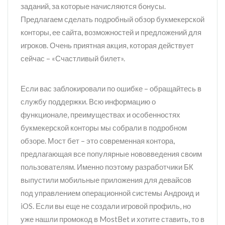
заданий, за которые начисляются бонусы.
Предлагаем сделать подробный обзор букмекерской
конторы, ее сайта, возможностей и предложений для
игроков. Очень приятная акция, которая действует
сейчас – «Счастливый билет».
Если вас заблокировали по ошибке – обращайтесь в
службу поддержки. Всю информацию о
функционале, преимуществах и особенностях
букмекерской конторы мы собрали в подробном
обзоре. Мост бет – это современная контора,
предлагающая все популярные нововведения своим
пользователям. Именно поэтому разработчики БК
выпустили мобильные приложения для девайсов
под управлением операционной системы Андроид и
iOS. Если вы еще не создали игровой профиль, но
уже нашли промокод в MostBet и хотите ставить, то в