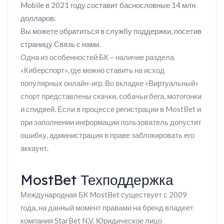
Mobile в 2021 году составит баснословные 14 млн
долларов.
Вы можете обратиться в службу поддержки, посетив
страницу Связь с нами.
Одна из особенностей БК – наличие раздела
«Киберспорт», где можно ставить на исход
популярных онлайн-игр. Во вкладке «Виртуальный»
спорт представлены скачки, собачьи бега, мотогонки
и спидвей. Если в процессе регистрации в MostBet и
при заполнении информации пользователь допустит
ошибку, администрация в праве заблокировать его
аккаунт.
MostBet Техподдержка
Международная БК MostBet существует с 2009
года, на данный момент правами на бренд владеет
компания StarBet N.V. Юридическое лицо