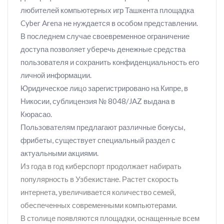
любителей компьютерных игр Ташкента площадка
Cyber Arena не нуждается в особом представлении.
В последнем случае своевременное ограничение
доступа позволяет уберечь денежные средства
пользователя и сохранить конфиденциальность его
личной информации.
Юридическое лицо зарегистрировано на Кипре, в
Никосии, сублицензия № 8048/JAZ выдана в
Кюрасао.
Пользователям предлагают различные бонусы,
фрибеты, существует специальный раздел с
актуальными акциями.
Из года в год киберспорт продолжает набирать
популярность в Узбекистане. Растет скорость
интернета, увеличивается количество семей,
обеспеченных современными компьютерами.
В столице появляются площадки, оснащенные всем