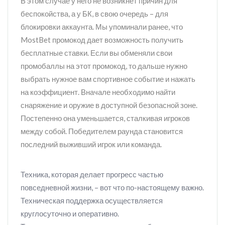
В этом случае у него не возникнет причин для
беспокойства, а у БК, в свою очередь – для
блокировки аккаунта. Мы упоминали ранее, что
MostBet промокод дает возможность получить
бесплатные ставки. Если вы обменяли свои
промобаллы на этот промокод, то дальше нужно
выбрать нужное вам спортивное событие и нажать
на коэффициент. Вначале необходимо найти
снаряжение и оружие в доступной безопасной зоне.
Постепенно она уменьшается, сталкивая игроков
между собой. Победителем раунда становится
последний выживший игрок или команда.
Техника, которая делает прогресс частью
повседневной жизни, – вот что по-настоящему важно.
Техническая поддержка осуществляется
круглосуточно и оперативно.