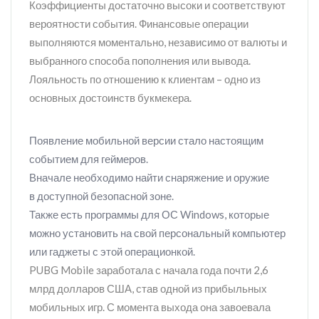
Коэффициенты достаточно высоки и соответствуют
вероятности события. Финансовые операции
выполняются моментально, независимо от валюты и
выбранного способа пополнения или вывода.
Лояльность по отношению к клиентам – одно из
основных достоинств букмекера.
Появление мобильной версии стало настоящим
событием для геймеров.
Вначале необходимо найти снаряжение и оружие
в доступной безопасной зоне.
Также есть программы для ОС Windows, которые
можно установить на свой персональный компьютер
или гаджеты с этой операционкой.
PUBG Mobile заработала с начала года почти 2,6
млрд долларов США, став одной из прибыльных
мобильных игр. С момента выхода она завоевала