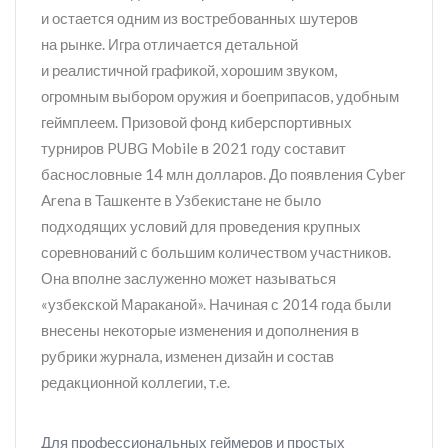
и остается одним из востребованных шутеров
на рынке. Игра отличается детальной
и реалистичной графикой, хорошим звуком,
огромным выбором оружия и боеприпасов, удобным
геймплеем. Призовой фонд киберспортивных
турниров PUBG Mobile в 2021 году составит
баснословные 14 млн долларов. До появления Cyber
Arena в Ташкенте в Узбекистане не было
подходящих условий для проведения крупных
соревнований с большим количеством участников.
Она вполне заслуженно может называться
«узбекской Мараканой». Начиная с 2014 года были
внесены некоторые изменения и дополнения в
рубрики журнала, изменен дизайн и состав
редакционной коллегии, т.е.
Для профессиональных геймеров и простых