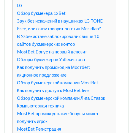
LG
Обзор букмекера 1xBet
Звук без искажений в наушниках LG TONE
Free, или о чем говорит логотип Meridian?
В Узбекистане заблокировали свыше 10
сайтов букмекерских контор
MostBet Бонус на первый депозит
Обзоры букмекеров Узбекистана
Как получить промокод на Мостбет:
акционное предложение
Обзор букмекерской компании MostBet
Как получить доступ к MostBet live
Обзор букмекерской компании Лига Ставок
Компьютерная техника
MostBet промокод: какие бонусы может
получить игрок
MostBet Регистрация