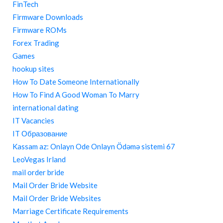
FinTech
Firmware Downloads
Firmware ROMs
Forex Trading
Games
hookup sites
How To Date Someone Internationally
How To Find A Good Woman To Marry
international dating
IT Vacancies
IT Образование
Kassam az: Onlayn Ode Onlayn Ödəmə sistemi 67
LeoVegas Irland
mail order bride
Mail Order Bride Website
Mail Order Bride Websites
Marriage Certificate Requirements