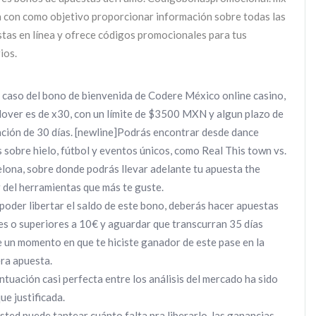
 con como objetivo proporcionar información sobre todas las
tas en línea y ofrece códigos promocionales para tus
ios.
 caso del bono de bienvenida de Codere México online casino,
llover es de x30, con un límite de $3500 MXN y algun plazo de
ación de 30 días. [newline]Podrás encontrar desde dance
 sobre hielo, fútbol y eventos únicos, como Real This town vs.
lona, sobre donde podrás llevar adelante tu apuesta the
 del herramientas que más te guste.
poder libertar el saldo de este bono, deberás hacer apuestas
es o superiores a 10€ y aguardar que transcurran 35 días
 un momento en que te hiciste ganador de este pase en la
ra apuesta.
ntuación casi perfecta entre los análisis del mercado ha sido
ue justificada.
sted puede tantear cuánto falta pra liberarlo, las ganancias