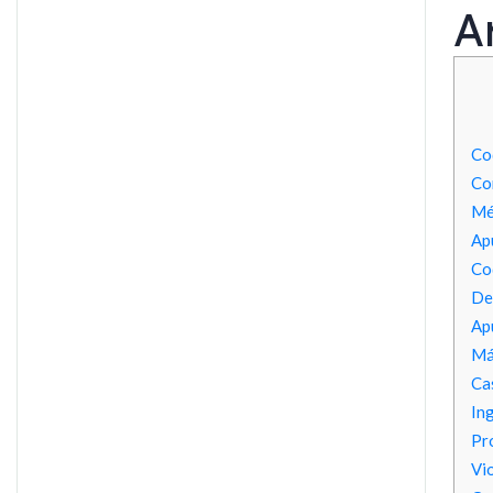
A
Co
Co
Mé
Ap
Co
De
Ap
Má
Ca
In
Pr
Vi