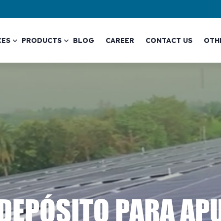
CES
PRODUCTS
BLOG
CAREER
CONTACT US
OTH
 DEPÓSITO PARA AP