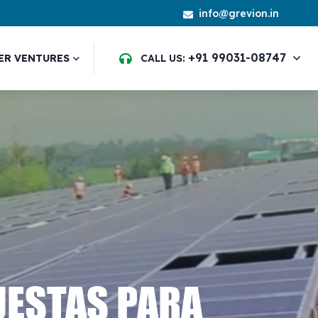
info@grevion.in
+91 99031-08747
ER VENTURES
CALL US:
UESTAS PARA