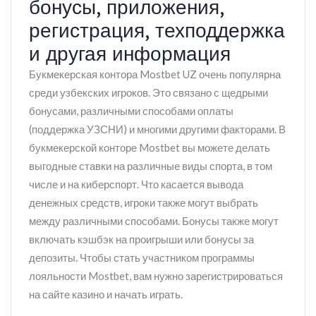
бонусы, приложения,
регистрация, техподдержка
и другая информация
Букмекерская контора Mostbet UZ очень популярна
среди узбекских игроков. Это связано с щедрыми
бонусами, различными способами оплаты
(поддержка УЗСНИ) и многими другими факторами. В
букмекерской конторе Mostbet вы можете делать
выгодные ставки на различные виды спорта, в том
числе и на киберспорт. Что касается вывода
денежных средств, игроки также могут выбрать
между различными способами. Бонусы также могут
включать кэшбэк на проигрыши или бонусы за
депозиты. Чтобы стать участником программы
лояльности Mostbet, вам нужно зарегистрироваться
на сайте казино и начать играть.