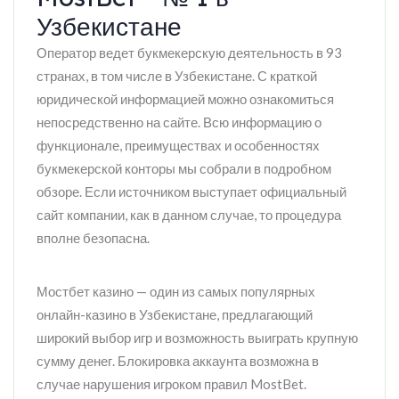
Узбекистане
Оператор ведет букмекерскую деятельность в 93
странах, в том числе в Узбекистане. С краткой
юридической информацией можно ознакомиться
непосредственно на сайте. Всю информацию о
функционале, преимуществах и особенностях
букмекерской конторы мы собрали в подробном
обзоре. Если источником выступает официальный
сайт компании, как в данном случае, то процедура
вполне безопасна.
Мостбет казино — один из самых популярных
онлайн-казино в Узбекистане, предлагающий
широкий выбор игр и возможность выиграть крупную
сумму денег. Блокировка аккаунта возможна в
случае нарушения игроком правил MostBet.