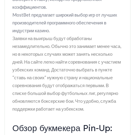
коэффициентов.
MostBet предлагает широкий выбор игр от лучших
производителей программного обеспечения в
индустрии казино.
Заявки на выигрыш будут обработаны
незамедлительно. Обычно это занимает менее часа,
но в некоторых случаях может занять несколько
дней. На сайте легко найти соревнования с участием
узбекских команд. Достаточно выбрать в пункте
“ставь на своих” нужную страну и национальные
соревнования будут отображаться первыми. В
списке большой выбор футбольных лиг, регулярно
обновляются боксерские бои. Что удобно, служба
поддержки работает на узбекском.
Обзор букмекера Pin-Up: