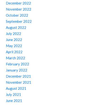
December 2022
November 2022
October 2022
September 2022
August 2022
July 2022
June 2022
May 2022
April 2022
March 2022
February 2022
January 2022
December 2021
November 2021
August 2021
July 2021
June 2021