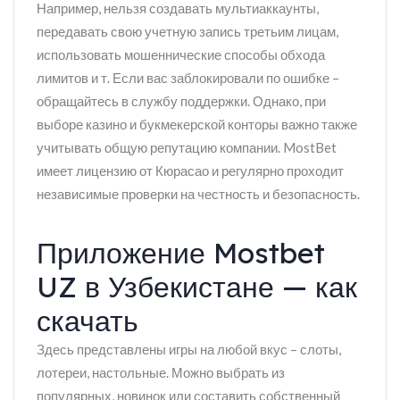
Например, нельзя создавать мультиаккаунты,
передавать свою учетную запись третьим лицам,
использовать мошеннические способы обхода
лимитов и т. Если вас заблокировали по ошибке –
обращайтесь в службу поддержки. Однако, при
выборе казино и букмекерской конторы важно также
учитывать общую репутацию компании. MostBet
имеет лицензию от Кюрасао и регулярно проходит
независимые проверки на честность и безопасность.
Приложение Mostbet
UZ в Узбекистане — как
скачать
Здесь представлены игры на любой вкус – слоты,
лотереи, настольные. Можно выбрать из
популярных, новинок или составить собственный