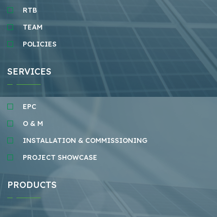
RTB
TEAM
POLICIES
SERVICES
EPC
O & M
INSTALLATION & COMMISSIONING
PROJECT SHOWCASE
PRODUCTS