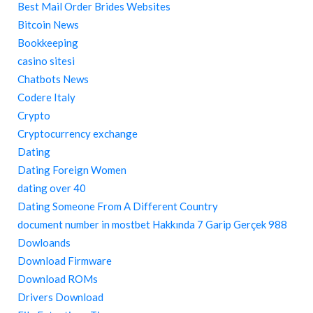
Best Mail Order Brides Websites
Bitcoin News
Bookkeeping
casino sitesi
Chatbots News
Codere Italy
Crypto
Cryptocurrency exchange
Dating
Dating Foreign Women
dating over 40
Dating Someone From A Different Country
document number in mostbet Hakkında 7 Garip Gerçek 988
Dowloands
Download Firmware
Download ROMs
Drivers Download