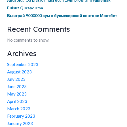
Android, iOS platforması üçün 1win proqramı yükləmək
Pulsuz Quraşdırma
Выиграй 9000000 сум в букмекерской конторе Мостбет
Recent Comments
No comments to show.
Archives
September 2023
August 2023
July 2023
June 2023
May 2023
April 2023
March 2023
February 2023
January 2023