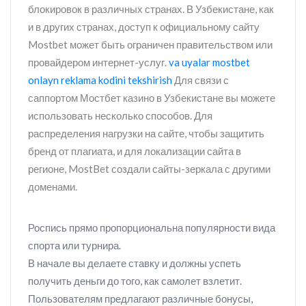
блокировок в различных странах. В Узбекистане, как
и в других странах, доступ к официальному сайту
Mostbet может быть ограничен правительством или
провайдером интернет-услуг.
va uyalar mostbet
onlayn reklama kodini tekshirish
Для связи с
саппортом Мостбет казино в Узбекистане вы можете
использовать несколько способов. Для
распределения нагрузки на сайте, чтобы защитить
бренд от плагиата, и для локализации сайта в
регионе, MostBet создали сайты-зеркала с другими
доменами.
Роспись прямо пропорциональна популярности вида
спорта или турнира.
В начале вы делаете ставку и должны успеть
получить деньги до того, как самолет взлетит.
Пользователям предлагают различные бонусы,