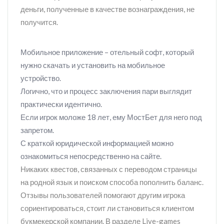
деньги, полученные в качестве вознаграждения, не
получится.
Мобильное приложение – отельный софт, который
нужно скачать и установить на мобильное
устройство.
Логично, что и процесс заключения пари выглядит
практически идентично.
Если игрок моложе 18 лет, ему МостБет для него под
запретом.
С краткой юридической информацией можно
ознакомиться непосредственно на сайте.
Никаких квестов, связанных с переводом страницы
на родной язык и поиском способа пополнить баланс.
Отзывы пользователей помогают другим игрока
сориентироваться, стоит ли становиться клиентом
букмекерской компании. В разделе Live-games