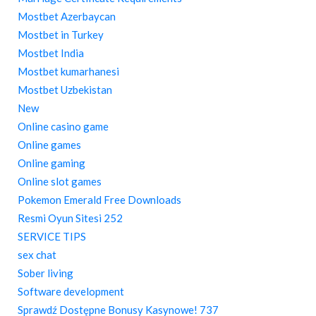
Mostbet Azerbaycan
Mostbet in Turkey
Mostbet India
Mostbet kumarhanesi
Mostbet Uzbekistan
New
Online casino game
Online games
Online gaming
Online slot games
Pokemon Emerald Free Downloads
Resmi Oyun Sitesi 252
SERVICE TIPS
sex chat
Sober living
Software development
Sprawdź Dostępne Bonusy Kasynowe! 737