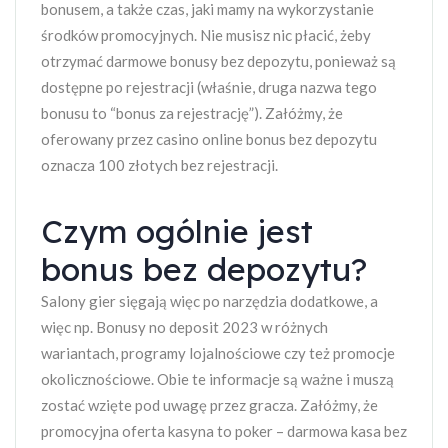
bonusem, a także czas, jaki mamy na wykorzystanie
środków promocyjnych. Nie musisz nic płacić, żeby
otrzymać darmowe bonusy bez depozytu, ponieważ są
dostępne po rejestracji (właśnie, druga nazwa tego
bonusu to “bonus za rejestrację”). Załóżmy, że
oferowany przez casino online bonus bez depozytu
oznacza 100 złotych bez rejestracji.
Czym ogólnie jest
bonus bez depozytu?
Salony gier sięgają więc po narzędzia dodatkowe, a
więc np. Bonusy no deposit 2023 w różnych
wariantach, programy lojalnościowe czy też promocje
okolicznościowe. Obie te informacje są ważne i muszą
zostać wzięte pod uwagę przez gracza. Załóżmy, że
promocyjna oferta kasyna to poker – darmowa kasa bez