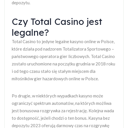
depozytu.
Czy Total Casino jest
legalne?
Total Casino to jedyne legalne kasyno online w Polsce,
które działa pod nadzorem Totalizatora Sportowego –
państwowego operatora gier liczbowych. Total Casino
zostało uruchomione na początku grudnia w 2018 roku
i od tego czasu stało się stałym miejscem dla
miłośników gier hazardowych online w Polsce.
Po drugie, w niektórych wypadkach kasyno może
ograniczyć spektrum automatów, na których możliwa
jest bonusowa rozgrywka za rejestrację. Kolejna wada
to dostępność, jeżeli chodzi o ten bonus. Kasyna bez
depozytu 2023 oferują darmowy czas na rozgrywkę