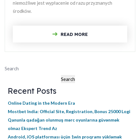
niemożliwe jest wypłacenie od razu przyznanych
środków.
READ MORE
Search
Search
Recent Posts
Online Dating in the Modern Era
Mostbet India: Official Site, Registration, Bonus 25000 Logi
Qanunla qadağan olunmuş mərc oyunlarına güvənmək
olmaz Ekspert Trend Az
Android, iOS platforması üçün 1win proqramı yükləmək