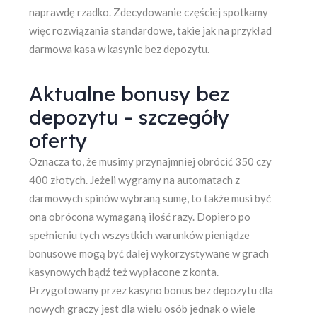
naprawdę rzadko. Zdecydowanie częściej spotkamy
więc rozwiązania standardowe, takie jak na przykład
darmowa kasa w kasynie bez depozytu.
Aktualne bonusy bez
depozytu – szczegóły
oferty
Oznacza to, że musimy przynajmniej obrócić 350 czy
400 złotych. Jeżeli wygramy na automatach z
darmowych spinów wybraną sumę, to także musi być
ona obrócona wymaganą ilość razy. Dopiero po
spełnieniu tych wszystkich warunków pieniądze
bonusowe mogą być dalej wykorzystywane w grach
kasynowych bądź też wypłacone z konta.
Przygotowany przez kasyno bonus bez depozytu dla
nowych graczy jest dla wielu osób jednak o wiele