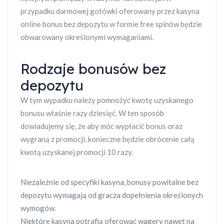
przypadku darmowej gotówki oferowany przez kasyna
online bonus bez depozytu w formie free spinów będzie
obwarowany określonymi wymaganiami.
Rodzaje bonusów bez
depozytu
W tym wypadku należy pomnożyć kwotę uzyskanego
bonusu właśnie razy dziesięć. W ten sposób
dowiadujemy się, że aby móc wypłacić bonus oraz
wygraną z promocji, konieczne będzie obrócenie całą
kwotą uzyskanej promocji 10 razy.
Niezależnie od specyfiki kasyna, bonusy powitalne bez
depozytu wymagają od gracza dopełnienia określonych
wymogów.
Niektóre kasyna potrafią oferować wagery nawet na