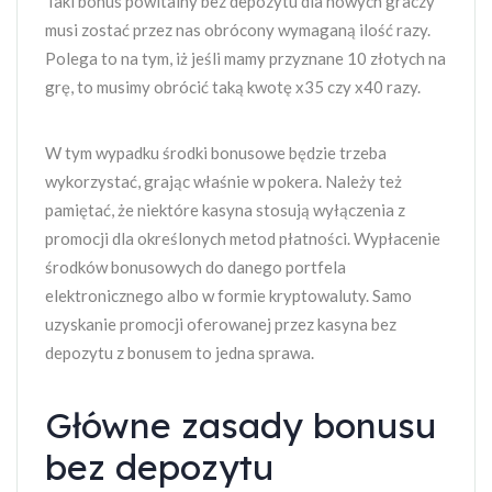
Taki bonus powitalny bez depozytu dla nowych graczy
musi zostać przez nas obrócony wymaganą ilość razy.
Polega to na tym, iż jeśli mamy przyznane 10 złotych na
grę, to musimy obrócić taką kwotę x35 czy x40 razy.
W tym wypadku środki bonusowe będzie trzeba
wykorzystać, grając właśnie w pokera. Należy też
pamiętać, że niektóre kasyna stosują wyłączenia z
promocji dla określonych metod płatności. Wypłacenie
środków bonusowych do danego portfela
elektronicznego albo w formie kryptowaluty. Samo
uzyskanie promocji oferowanej przez kasyna bez
depozytu z bonusem to jedna sprawa.
Główne zasady bonusu
bez depozytu