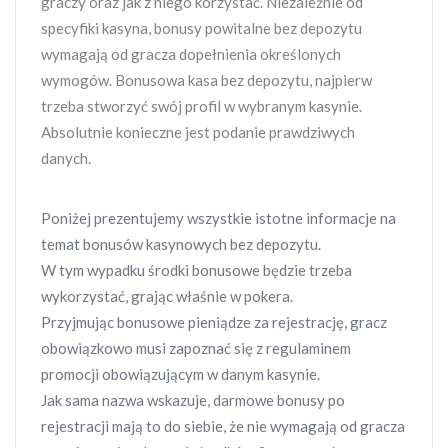
graczy oraz jak z niego korzystać. Niezależnie od
specyfiki kasyna, bonusy powitalne bez depozytu
wymagają od gracza dopełnienia określonych
wymogów. Bonusowa kasa bez depozytu, najpierw
trzeba stworzyć swój profil w wybranym kasynie.
Absolutnie konieczne jest podanie prawdziwych
danych.
Poniżej prezentujemy wszystkie istotne informacje na
temat bonusów kasynowych bez depozytu.
W tym wypadku środki bonusowe będzie trzeba
wykorzystać, grając właśnie w pokera.
Przyjmując bonusowe pieniądze za rejestrację, gracz
obowiązkowo musi zapoznać się z regulaminem
promocji obowiązującym w danym kasynie.
Jak sama nazwa wskazuje, darmowe bonusy po
rejestracji mają to do siebie, że nie wymagają od gracza