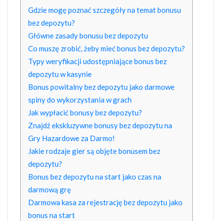
Gdzie mogę poznać szczegóły na temat bonusu
bez depozytu?
Główne zasady bonusu bez depozytu
Co muszę zrobić, żeby mieć bonus bez depozytu?
Typy weryfikacji udostępniające bonus bez
depozytu w kasynie
Bonus powitalny bez depozytu jako darmowe
spiny do wykorzystania w grach
Jak wypłacić bonusy bez depozytu?
Znajdź ekskluzywne bonusy bez depozytu na
Gry Hazardowe za Darmo!
Jakie rodzaje gier są objęte bonusem bez
depozytu?
Bonus bez depozytu na start jako czas na
darmową grę
Darmowa kasa za rejestrację bez depozytu jako
bonus na start