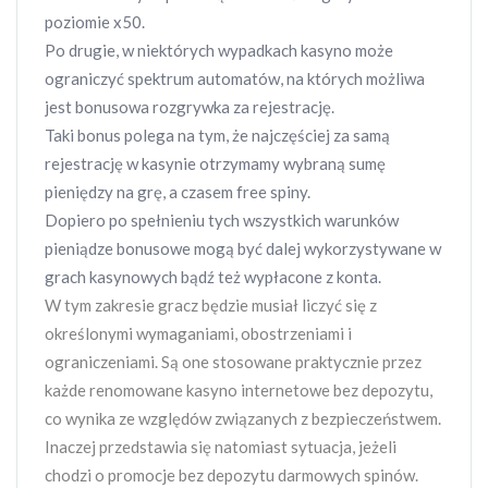
poziomie x50.
Po drugie, w niektórych wypadkach kasyno może
ograniczyć spektrum automatów, na których możliwa
jest bonusowa rozgrywka za rejestrację.
Taki bonus polega na tym, że najczęściej za samą
rejestrację w kasynie otrzymamy wybraną sumę
pieniędzy na grę, a czasem free spiny.
Dopiero po spełnieniu tych wszystkich warunków
pieniądze bonusowe mogą być dalej wykorzystywane w
grach kasynowych bądź też wypłacone z konta.
W tym zakresie gracz będzie musiał liczyć się z
określonymi wymaganiami, obostrzeniami i
ograniczeniami. Są one stosowane praktycznie przez
każde renomowane kasyno internetowe bez depozytu,
co wynika ze względów związanych z bezpieczeństwem.
Inaczej przedstawia się natomiast sytuacja, jeżeli
chodzi o promocje bez depozytu darmowych spinów.