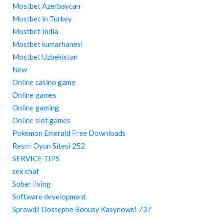
Mostbet Azerbaycan
Mostbet in Turkey
Mostbet India
Mostbet kumarhanesi
Mostbet Uzbekistan
New
Online casino game
Online games
Online gaming
Online slot games
Pokemon Emerald Free Downloads
Resmi Oyun Sitesi 252
SERVICE TIPS
sex chat
Sober living
Software development
Sprawdź Dostępne Bonusy Kasynowe! 737