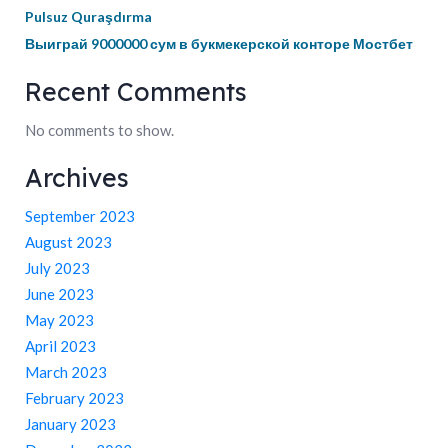
Pulsuz Quraşdırma
Выиграй 9000000 сум в букмекерской конторе Мостбет
Recent Comments
No comments to show.
Archives
September 2023
August 2023
July 2023
June 2023
May 2023
April 2023
March 2023
February 2023
January 2023