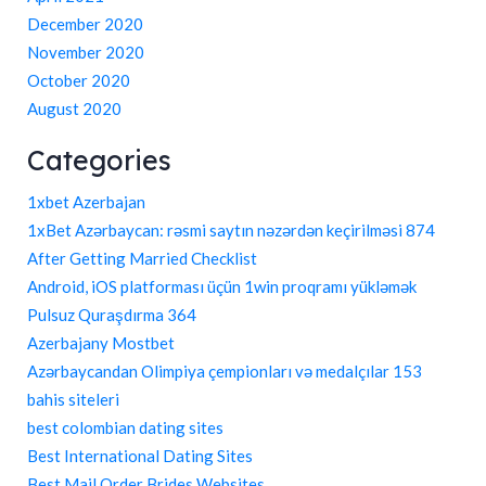
December 2020
November 2020
October 2020
August 2020
Categories
1xbet Azerbajan
1xBet Azərbaycan: rəsmi saytın nəzərdən keçirilməsi 874
After Getting Married Checklist
Android, iOS platforması üçün 1win proqramı yükləmək
Pulsuz Quraşdırma 364
Azerbajany Mostbet
Azərbaycandan Olimpiya çempionları və medalçılar 153
bahis siteleri
best colombian dating sites
Best International Dating Sites
Best Mail Order Brides Websites