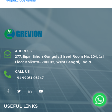
Форекс обучение
ADDRESS
277, Bipin Bihari Ganguly Street Room No. 104, 1st
Floor.
Kolkata- 700012, West Bengal, India.
CALL US
+91 99031 08747
USEFUL LINKS