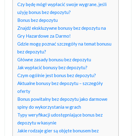
Czy będę mógł wypłacić swoje wygrane, jeśli
użyję bonus bez depozytu?
Bonus bez depozytu
Znajdź ekskluzywne bonusy bez depozytu na
Gry Hazardowe za Darmo!
Gdzie mogę poznać szczegóły na temat bonusu
bez depozytu?
Główne zasady bonusu bez depozytu
Jak wypłacić bonusy bez depozytu?
Czym ogólnie jest bonus bez depozytu?
Aktualne bonusy bez depozytu – szczegóły
oferty
Bonus powitalny bez depozytu jako darmowe
spiny do wykorzystania w grach
Typy weryfikacji udostępniające bonus bez
depozytu w kasynie
Jakie rodzaje gier są objęte bonusem bez