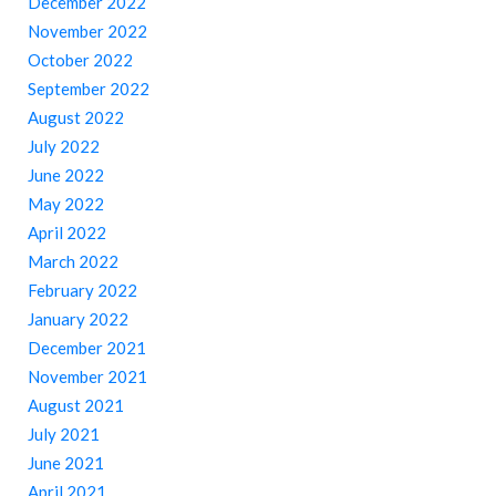
December 2022
November 2022
October 2022
September 2022
August 2022
July 2022
June 2022
May 2022
April 2022
March 2022
February 2022
January 2022
December 2021
November 2021
August 2021
July 2021
June 2021
April 2021