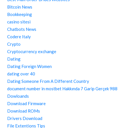
Bitcoin News
Bookkeeping
casino sitesi
Chatbots News
Codere Italy
Crypto
Cryptocurrency exchange
Dating
Dating Foreign Women
dating over 40
Dating Someone From A Different Country
document number in mostbet Hakkında 7 Garip Gerçek 988
Dowloands
Download Firmware
Download ROMs
Drivers Download
File Extentions Tips