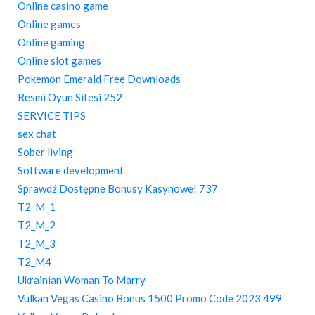
Online casino game
Online games
Online gaming
Online slot games
Pokemon Emerald Free Downloads
Resmi Oyun Sitesi 252
SERVICE TIPS
sex chat
Sober living
Software development
Sprawdź Dostępne Bonusy Kasynowe! 737
T2_M_1
T2_M_2
T2_M_3
T2_M4
Ukrainian Woman To Marry
Vulkan Vegas Casino Bonus 1500 Promo Code 2023 499