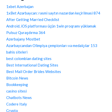
1xbet Azerbajan
1xBet Azərbaycan: rəsmi saytın nəzərdən keçirilməsi 874
After Getting Married Checklist
Android, iOS platforması üçün 1win proqramı yükləmək
Pulsuz Quraşdırma 364
Azerbajany Mostbet
Azərbaycandan Olimpiya çempionları və medalçılar 153
bahis siteleri
best colombian dating sites
Best International Dating Sites
Best Mail Order Brides Websites
Bitcoin News
Bookkeeping
casino sitesi
Chatbots News
Codere Italy
Crypto