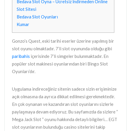
Bedava Slot Oyna – Ücretsiz İndirmeden Online
Slot Sitesi
Bedava Slot Oyunları
Kumar
Gonzo’s Quest, eski tarihi eserler üzerine yapılmış bir
slot oyunu olmaktadır. 7’li slot oyununda olduğu gibi
paribahis
içerisinde 7’li simgeler bulunmaktadır. En
popüler slot makinesi oyunlarından biri Bingo Slot
Oyunları’dır.
Uygulama indireceğiniz sitenin sadece sizin erişiminize
açık olmasına da ayrıca dikkat edilmesi gerekmektedir.
En çok oynanan ve kazandıran slot oyunlarını sizlerle
paylaşmaya devam ediyoruz. Bu sayfamızda da sizlere ”
Mega Jack Slot ” oyunu hakkında detaylı bilgileri… EGT
slot oyunlarının bulunduğu casino sitelerini takip