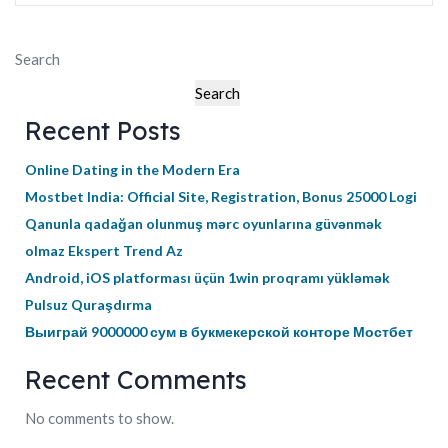
Search
Search
Recent Posts
Online Dating in the Modern Era
Mostbet India: Official Site, Registration, Bonus 25000 Logi
Qanunla qadağan olunmuş mərc oyunlarına güvənmək
olmaz Ekspert Trend Az
Android, iOS platforması üçün 1win proqramı yükləmək
Pulsuz Quraşdırma
Выиграй 9000000 сум в букмекерской конторе Мостбет
Recent Comments
No comments to show.