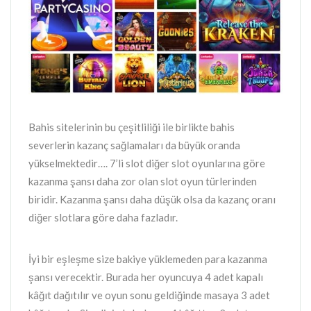
Bahis sitelerinin bu çeşitliliği ile birlikte bahis
severlerin kazanç sağlamaları da büyük oranda
yükselmektedir…. 7’li slot diğer slot oyunlarına göre
kazanma şansı daha zor olan slot oyun türlerinden
biridir. Kazanma şansı daha düşük olsa da kazanç oranı
diğer slotlara göre daha fazladır.
İyi bir eşleşme size bakiye yüklemeden para kazanma
şansı verecektir. Burada her oyuncuya 4 adet kapalı
kâğıt dağıtılır ve oyun sonu geldiğinde masaya 3 adet