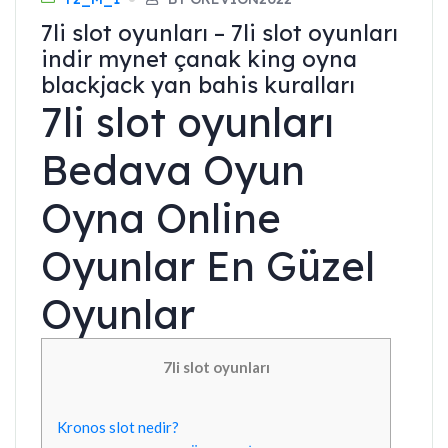
7li slot oyunları – 7li slot oyunları
indir mynet çanak king oyna
blackjack yan bahis kuralları
7li slot oyunları
Bedava Oyun
Oyna Online
Oyunlar En Güzel
Oyunlar
7li slot oyunları
Kronos slot nedir?