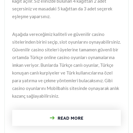
kâğıt açılır. Siz elinizde bulunan 4 kâğıttan 2 adet
seçersiniz ve masadaki 5 kağıttan da 3 adet seçerek
eşleşme yaparsınız.
Aşağıda vereceğimiz kaliteli ve güvenilir casino
sitelerinden birini seçip, slot oyunlarını oynayabilirsiniz.
Güvenilir casino siteleri üyelerine tamamen güvenli bir
ortamda Türkçe online casino oyunları oynamalarına
imkan veriyor. Bunlarda Türkçe canlı oyunlar, Türkçe
konuşan canlı kurpiyeler ve Türk kullanıcılarına özel
para yatırma ve çekme yöntemleri bulacaksınız. Gibi
casino oyunlarını Mobilbahis sitesinde oynayarak anlık
kazanç sağlayabilirsiniz.
READ MORE