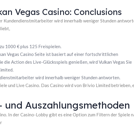
kan Vegas Casino: Conclusions
er Kundendienstmitarbeiter wird innerhalb weniger Stunden antworten
liebt,
 zu 1000 € plus 125 Freispielen.
kan Vegas Casino Seite ist basiert auf einer fortschrittlichen
e die Action des Live-Glücksspiels genießen, wird Vulkan Vegas Sie
Limited.
ienstmitarbeiter wird innerhalb weniger Stunden antworten.
iele und Live Casino. Das Casino wird von Brivio Limited betrieben,
n- und Auszahlungsmethoden
ino. In der Casino-Lobby gibt es eine Option zum Filtern der Spiele n
r