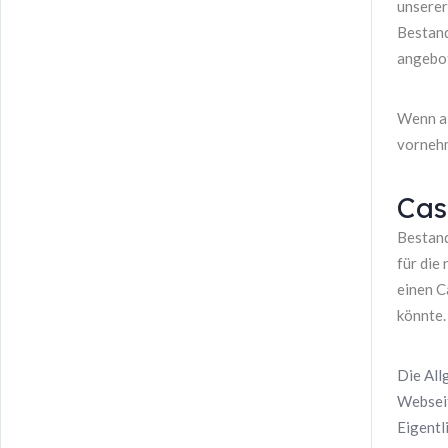
unserer
Bestand
angebot
Wenn al
vornehm
Cas
Bestand
für die
einen C
könnte.
Die All
Websei
Eigentl