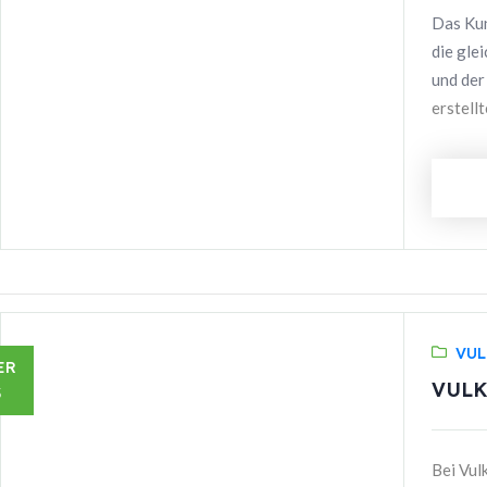
Das Kun
die gle
und der
erstell
VUL
ER
VULK
3
Bei Vul