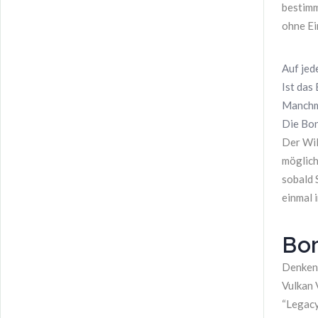
bestimm
ohne Ei
Auf jed
Ist das
Manchma
Die Bon
Der Wil
möglich
sobald 
einmal 
Bon
Denken 
Vulkan 
“Legacy