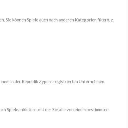
. Sie können Spiele auch nach anderen Kategorien filtern, z.
 einem in der Republik Zypern registrierten Unternehmen.
ach Spieleanbietern, mit der Sie alle von einem bestimmten