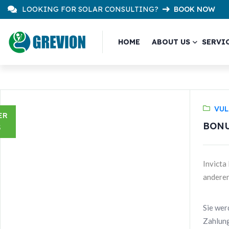
LOOKING FOR SOLAR CONSULTING?
BOOK NOW
HOME
ABOUT US
SERVI
VUL
ER
BONU
3
Invicta
anderen
Sie wer
Zahlun