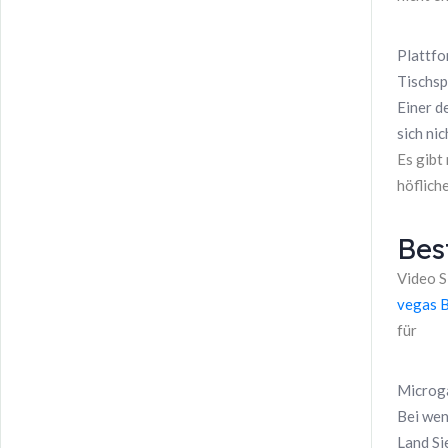
Plattfo
Tischsp
Einer d
sich ni
Es gibt
höflich
Bes
Video S
vegas 
für
Microga
Bei wen
Land Sie