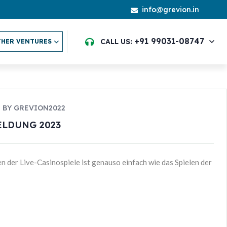
info@grevion.in
+91 99031-08747
CALL US:
HER VENTURES
BY GREVION2022
ELDUNG 2023
n der Live-Casinospiele ist genauso einfach wie das Spielen der