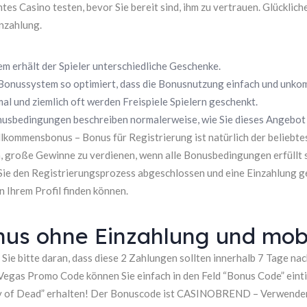
tes Casino testen, bevor Sie bereit sind, ihm zu vertrauen. Glückl
nzahlung.
em erhält der Spieler unterschiedliche Geschenke.
 Bonussystem so optimiert, dass die Bonusnutzung einfach und unkomp
l und ziemlich oft werden Freispiele Spielern geschenkt.
usbedingungen beschreiben normalerweise, wie Sie dieses Angebot 
lkommensbonus – Bonus für Registrierung ist natürlich der beliebtest
, große Gewinne zu verdienen, wenn alle Bonusbedingungen erfüllt si
Sie den Registrierungsprozess abgeschlossen und eine Einzahlung getä
in Ihrem Profil finden können.
us ohne Einzahlung und mob
Sie bitte daran, dass diese 2 Zahlungen sollten innerhalb 7 Tage n
Vegas Promo Code können Sie einfach in den Feld “Bonus Code” einti
 of Dead” erhalten! Der Bonuscode ist CASINOBREND – Verwenden 