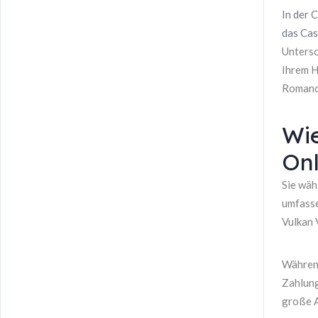
In der 
das Cas
Untersc
Ihrem H
Romance
Wie
Onl
Sie wäh
umfasse
Vulkan 
Während
Zahlung
große A