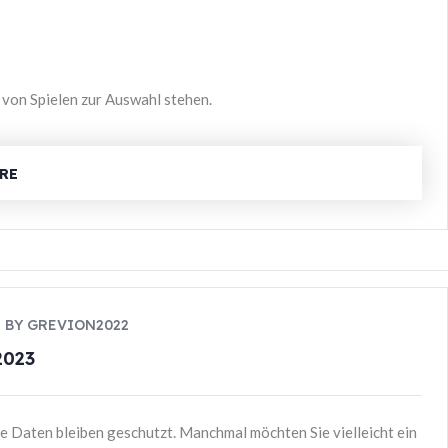
e von Spielen zur Auswahl stehen.
RE
BY GREVION2022
2023
hre Daten bleiben geschutzt. Manchmal möchten Sie vielleicht ein