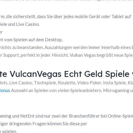
rm, die sicherstellt, dass Sie über jedes mobile Gerät oder Tablet auf
iele und Live Casino.
er
cht vom Spielen auf dem Desktop.
 nichts zu beanstanden, Auszahlungen werden immer innerhalb eines
er Support, perfekt in jeder Hinsicht. Vulkan Vegas begrüßt neue Sp
te VulcanVegas Echt Geld Spiele
lots, Live Casino, Tischspiele, Roulette, Video Poker, Insta Spiele, 
Bonus
Auswahl an Spielen von vielen Spieleanbietern. Microgaming u
ming und NetEnt sind nur zwei der Branchenführer bei Online-Spiel
iger dringenden Fragen können Sie diese per
 spielen.