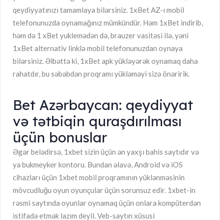
qeydiyyatınızı tamamlaya bilərsiniz. 1xBet AZ-ı mobil
telefonunuzda oynamağınız mümkündür. Həm 1xBet indirib,
həm də 1 xBet yuklemədən də, brauzer vasitəsi ilə, yəni
1xBet alternativ linklə mobil telefonunuzdan oynaya
bilərsiniz. Əlbəttə ki, 1xBet apk yükləyərək oynamaq daha
rahatdır, bu səbəbdən proqramı yükləməyi sizə önəririk.
Bet Azərbaycan: qeydiyyat
və tətbiqin quraşdırılması
üçün bonuslar
Əgər belədirsə, 1xbet sizin üçün ən yaxşı bahis saytıdır və
ya bukmеykеr kontoru. Bundan əlavə, Android və iOS
cihazları üçün 1xbet mobil proqramının yüklənməsinin
mövcudluğu oyun oyunçular üçün sorunsuz edir. 1xbet-in
rəsmi saytında oyunlar oynamaq üçün onlara kompüterdən
istifadə etmək lazım deyil. Veb-saytın xüsusi