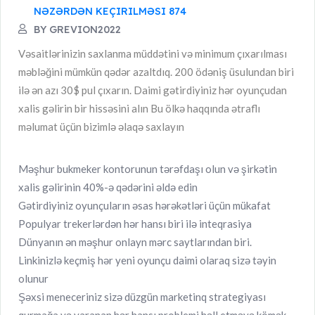
NƏZƏRDƏN KEÇIRILMƏSI 874
BY GREVION2022
Vəsaitlərinizin saxlanma müddətini və minimum çıxarılması
məbləğini mümkün qədər azaltdıq. 200 ödəniş üsulundan biri
ilə ən azı 30$ pul çıxarın. Daimi gətirdiyiniz hər oyunçudan
xalis gəlirin bir hissəsini alın Bu ölkə haqqında ətraflı
məlumat üçün bizimlə əlaqə saxlayın
Məşhur bukmeker kontorunun tərəfdaşı olun və şirkətin
xalis gəlirinin 40%-ə qədərini əldə edin
Gətirdiyiniz oyunçuların əsas hərəkətləri üçün mükafat
Populyar trekerlərdən hər hansı biri ilə inteqrasiya
Dünyanın ən məşhur onlayn mərc saytlarından biri.
Linkinizlə keçmiş hər yeni oyunçu daimi olaraq sizə təyin
olunur
Şəxsi meneceriniz sizə düzgün marketinq strategiyası