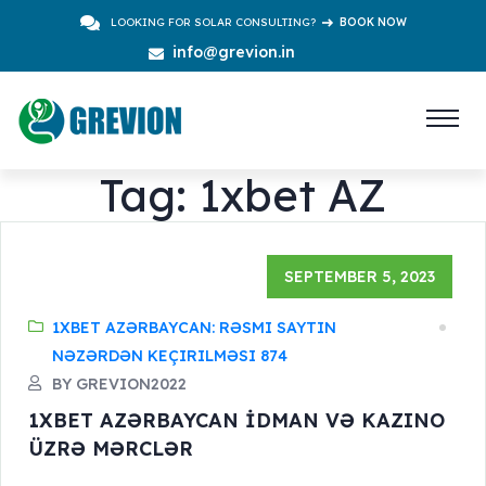
LOOKING FOR SOLAR CONSULTING?
BOOK NOW
info@grevion.in
Tag:
1xbet AZ
SEPTEMBER 5, 2023
1XBET AZƏRBAYCAN: RƏSMI SAYTIN
NƏZƏRDƏN KEÇIRILMƏSI 874
BY GREVION2022
1XBET AZƏRBAYCAN İDMAN VƏ KAZINO
ÜZRƏ MƏRCLƏR