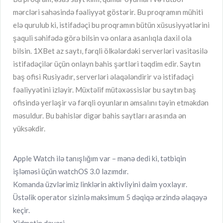
mərcləri sahəsində fəaliyyət göstərir. Bu proqramın mühiti
elə qurulub ki, istifadəçi bu proqramın bütün xüsusiyyətlərini
şaquli səhifədə görə bilsin və onlara asanlıqla daxil ola
bilsin. 1XBet az saytı, fərqli ölkələrdəki serverləri vasitəsilə
istifadəçilər üçün onlayn bahis şərtləri təqdim edir. Saytın
baş ofisi Rusiyadır, serverləri əlaqələndirir və istifadəçi
fəaliyyətini izləyir. Müxtəlif mütəxəssislər bu saytın baş
ofisində yerləşir və fərqli oyunların əmsalını təyin etməkdən
məsuldur. Bu bahislər digər bahis saytları arasında ən
yüksəkdir.
Apple Watch ilə tanışlığım var – mənə dedi ki, tətbiqin
işləməsi üçün watchOS 3.0 lazımdır.
Komanda üzvlərimiz linklərin aktivliyini daim yoxlayır.
Üstəlik operator sizinlə maksimum 5 dəqiqə ərzində əlaqəyə
keçir.