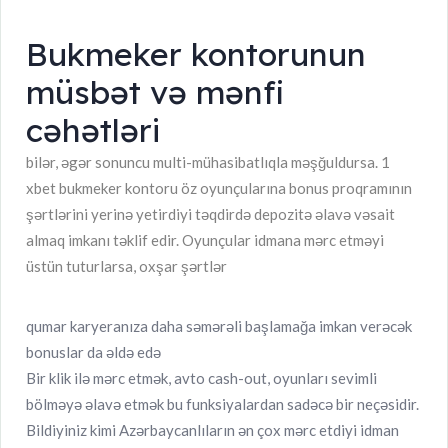
Bukmeker kontorunun
müsbət və mənfi
cəhətləri
bilər, əgər sonuncu multi-mühasibatlıqla məşğuldursa. 1
xbet bukmeker kontoru öz oyunçularına bonus proqramının
şərtlərini yerinə yetirdiyi təqdirdə depozitə əlavə vəsait
almaq imkanı təklif edir. Oyunçular idmana mərc etməyi
üstün tuturlarsa, oxşar şərtlər
qumar karyeranıza daha səmərəli başlamağa imkan verəcək
bonuslar da əldə edə
Bir klik ilə mərc etmək, avto cash-out, oyunları sevimli
bölməyə əlavə etmək bu funksiyalardan sadəcə bir neçəsidir.
Bildiyiniz kimi Azərbaycanlıların ən çox mərc etdiyi idman