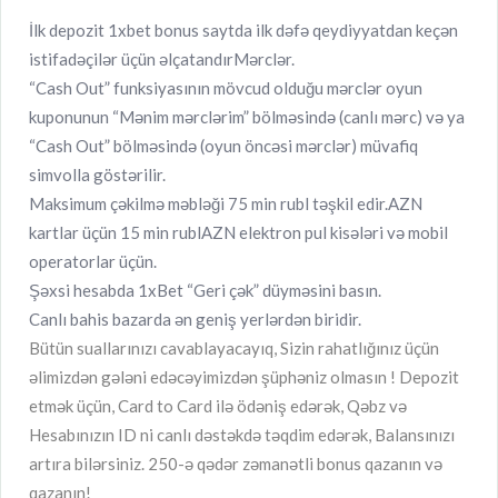
İlk depozit 1xbet bonus saytda ilk dəfə qeydiyyatdan keçən
istifadəçilər üçün əlçatandırMərclər.
“Cash Out” funksiyasının mövcud olduğu mərclər oyun
kuponunun “Mənim mərclərim” bölməsində (canlı mərc) və ya
“Cash Out” bölməsində (oyun öncəsi mərclər) müvafiq
simvolla göstərilir.
Maksimum çəkilmə məbləği 75 min rubl təşkil edir.AZN
kartlar üçün 15 min rublAZN elektron pul kisələri və mobil
operatorlar üçün.
Şəxsi hesabda 1xBet “Geri çək” düyməsini basın.
Canlı bahis bazarda ən geniş yerlərdən biridir.
Bütün suallarınızı cavablayacayıq, Sizin rahatlığınız üçün
əlimizdən gələni edəcəyimizdən şüphəniz olmasın ! Depozit
etmək üçün, Card to Card ilə ödəniş edərək, Qəbz və
Hesabınızın ID ni canlı dəstəkdə təqdim edərək, Balansınızı
artıra bilərsiniz. 250-ə qədər zəmanətli bonus qazanın və
qazanın!