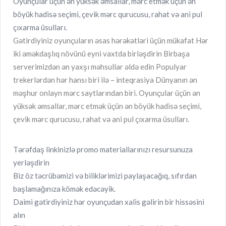
Oyunçular üçün ən yüksək əmsallar, mərc etmək üçün ən
böyük hadisə seçimi, çevik mərc qurucusu, rahat və ani pul
çıxarma üsulları.
Gətirdiyiniz oyunçuların əsas hərəkətləri üçün mükafat Hər
iki əməkdaşlıq növünü eyni vaxtda birləşdirin Birbaşa
serverimizdən ən yaxşı məhsullar əldə edin Populyar
trekerlərdən hər hansı biri ilə – inteqrasiya Dünyanın ən
məşhur onlayn mərc saytlarından biri. Oyunçular üçün ən
yüksək əmsallar, mərc etmək üçün ən böyük hadisə seçimi,
çevik mərc qurucusu, rahat və ani pul çıxarma üsulları.
Tərəfdaş linkinizlə promo materiallarınızı resursunuza
yerləşdirin
Biz öz təcrübəmizi və biliklərimizi paylaşacağıq, sıfırdan
başlamağınıza kömək edəcəyik.
Daimi gətirdiyiniz hər oyunçudan xalis gəlirin bir hissəsini
alın