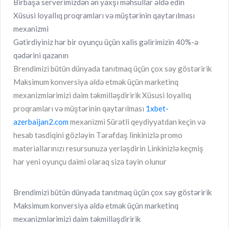
Birbaşa serverimizdən ən yaxşı məhsullar əldə edin
Xüsusi loyallıq proqramları və müştərinin qaytarılması
mexanizmi
Gətirdiyiniz hər bir oyunçu üçün xalis gəlirimizin 40%-ə
qədərini qazanın
Brendimizi bütün dünyada tanıtmaq üçün çox səy göstəririk
Maksimum konversiya əldə etmək üçün marketinq
mexanizmlərimizi daim təkmilləşdiririk Xüsusi loyallıq
proqramları və müştərinin qaytarılması
1xbet-
azerbaijan2.com
mexanizmi Sürətli qeydiyyatdan keçin və
hesab təsdiqini gözləyin Tərəfdaş linkinizlə promo
materiallarınızı resursunuza yerləşdirin Linkinizlə keçmiş
hər yeni oyunçu daimi olaraq sizə təyin olunur
Brendimizi bütün dünyada tanıtmaq üçün çox səy göstəririk
Maksimum konversiya əldə etmək üçün marketinq
mexanizmlərimizi daim təkmilləşdiririk