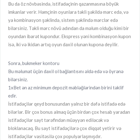
Bu da öz növbəsində, istifadəçinin qazanmasına böyük
imkanlar verir. Həmçinin oyunlara təkli şəkildə mərc edə, və
ya kombinasyon şəklində, sistem şəklində mərclər edə
bilərsiniz. Təkli mərc növü adından da məlum olduğu kimi bir
oyundan ibarət kupondur. Ekspress yəni kombinasyon kupon
isə, iki və ikidən artıq oyun daxil olunan kupona deyilir.
Sonra, bukmeker kontoru
Bu məlumat üçün daxil ol bağlantısını əldə edə və öyrənə
bilərsiniz.
1xBet ən az minimum depozit məbləğlərindən birini təklif
edir.
İstifadəçilər qeyd bonusundan yalnız bir dəfə istifadə edə
bilərlər. Bir çox bonus almaq üçün birdən çox hesab yaradan
istifadəçilər sayt tərəfindən müəyyən ediləcək və
bloklanacaq. Bu sayt istifadəçilərə çox diqqət yetirir və
istifadəçilər vasitəsilə çox populyarlaşmışdır.