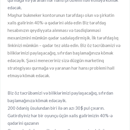
qurmağa və yaranan hər hansı problemi həll etməyə kömək
edəcək.
Məşhur bukmeker kontorunun tərəfdaşı olun və şirkətin
xalis gəlirinin 40%-ə qədərini əldə edin Biz tərəfdaş
hesabınızın qeydiyyata alınması və təsdiqlənməsi
mexanizmini mümkün qədər sadələşdirmişik. İlk tərəfdaşlıq
linkinizi mümkün – qədər tez əldə edin. Biz öz təcrübəmizi və
biliklərimizi paylaşacağıq, sıfırdan başlamağınıza kömək
edəcəyik. Şəxsi meneceriniz sizə düzgün marketinq
strategiyası qurmağa və yaranan hər hansı problemi həll
etməyə kömək edəcək.
Biz öz təcrübəmizi və biliklərimizi paylaşacağıq, sıfırdan
başlamağınıza kömək edəcəyik.
200 ödəniş üsulundan biri ilə ən azı 30$ pul çıxarın.
Gətirdiyiniz hər bir oyunçu üçün xalis gəlirimizin 40%-ə
qədərini qazanın