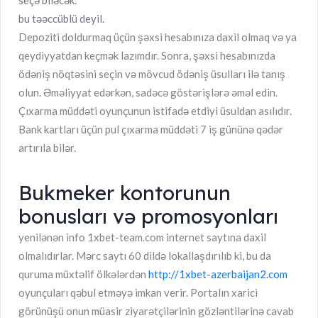
seçə biləcək.
bu təəccüblü deyil.
Depoziti doldurmaq üçün şəxsi hesabınıza daxil olmaq və ya
qeydiyyatdan keçmək lazımdır. Sonra, şəxsi hesabınızda
ödəniş nöqtəsini seçin və mövcud ödəniş üsulları ilə tanış
olun. Əməliyyat edərkən, sadəcə göstərişlərə əməl edin.
Çıxarma müddəti oyunçunun istifadə etdiyi üsuldan asılıdır.
Bank kartları üçün pul çıxarma müddəti 7 iş gününə qədər
artırıla bilər.
Bukmeker kontorunun
bonusları və promosyonları
yenilənən info 1xbet-team.com internet saytına daxil
olmalıdırlar. Mərc saytı 60 dildə lokallaşdırılıb ki, bu da
quruma müxtəlif ölkələrdən
http://1xbet-azerbaijan2.com
oyunçuları qəbul etməyə imkan verir. Portalın xarici
görünüşü onun müasir ziyarətçilərinin gözləntilərinə cavab