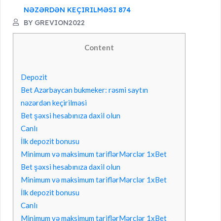
NƏZƏRDƏN KEÇIRILMƏSI 874
BY GREVION2022
Content
Depozit
Bet Azərbaycan bukmeker: rəsmi saytın
nəzərdən keçirilməsi
Bet şəxsi hesabınıza daxil olun
Canlı
İlk depozit bonusu
Minimum və maksimum tariflərMərclər 1xBet
Bet şəxsi hesabınıza daxil olun
Minimum və maksimum tariflərMərclər 1xBet
İlk depozit bonusu
Canlı
Minimum və maksimum tariflərMərclər 1xBet