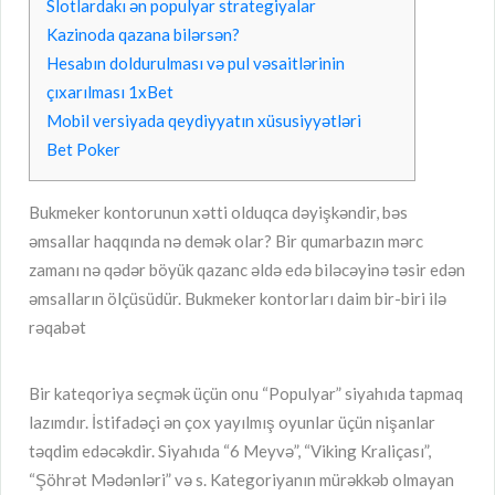
Slotlardakı ən populyar strategiyalar
Kazinoda qazana bilərsən?
Hesabın doldurulması və pul vəsaitlərinin
çıxarılması 1xBet
Mobil versiyada qeydiyyatın xüsusiyyətləri
Bet Poker
Bukmeker kontorunun xətti olduqca dəyişkəndir, bəs
əmsallar haqqında nə demək olar? Bir qumarbazın mərc
zamanı nə qədər böyük qazanc əldə edə biləcəyinə təsir edən
əmsalların ölçüsüdür. Bukmeker kontorları daim bir-biri ilə
rəqabət
Bir kateqoriya seçmək üçün onu “Populyar” siyahıda tapmaq
lazımdır. İstifadəçi ən çox yayılmış oyunlar üçün nişanlar
təqdim edəcəkdir. Siyahıda “6 Meyvə”, “Viking Kraliçası”,
“Şöhrət Mədənləri” və s. Kategoriyanın mürəkkəb olmayan